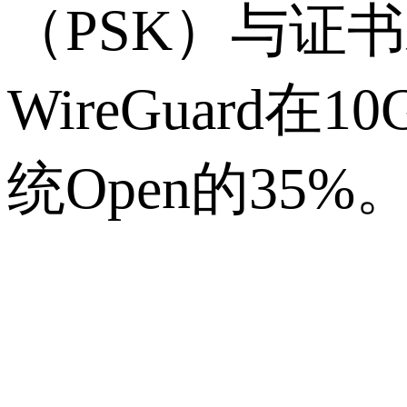
（
PSK
）与证书
WireGuard
在
10
统
Open
的
35%