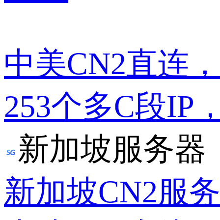
中美CN2直连
253个多C段IP
新加坡服务器
新加坡CN2服