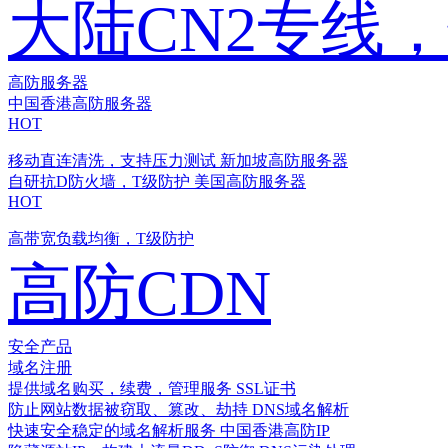
大陆CN2专线
高防服务器
中国香港高防服务器
HOT
移动直连清洗，支持压力测试
新加坡高防服务器
自研抗D防火墙，T级防护
美国高防服务器
HOT
高带宽负载均衡，T级防护
高防CDN
安全产品
域名注册
提供域名购买，续费，管理服务
SSL证书
防止网站数据被窃取、篡改、劫持
DNS域名解析
快速安全稳定的域名解析服务
中国香港高防IP