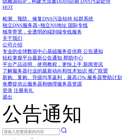
隐藏源站IP，构建大流量DDoS防御
DNS污染处理
HOT
检测、预防、修复DNS污染劫持
站群系统
独立DNS服务器+独立NS地址
国际专线
独享带宽，全透明的端到端专线服务
关于我们
公司介绍
专业的全球数据中心基础服务提供商
公告通知
轻松掌握平台最新公告通知
帮助中心
平台产品说明、使用教程，更快上手
新闻资讯
了解服务器行业的最新动向和技术知识
推广联盟
新购、复购、升级均享返利，最高15%
服务器赞助计划
免费提供云服务器和物理服务器资源
登录
注册有礼
退出
公告通知