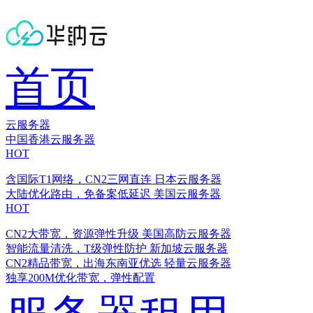
首页
云服务器
中国香港云服务器
HOT
含国际T1网络，CN2三网直连
日本云服务器
大陆优化路由，免备案低延迟
美国云服务器
HOT
CN2大带宽，资源弹性升级
美国高防云服务器
智能流量清洗，T级弹性防护
新加坡云服务器
CN2精品带宽，出海东南亚优选
轻量云服务器
独享200M优化带宽，弹性配置