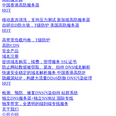
中国香港高防服务器
HOT
移动直连清洗，支持压力测试
新加坡高防服务器
自研抗D防火墙，T级防护
美国高防服务器
HOT
高带宽负载均衡，T级防护
高防CDN
安全产品
域名注册
提供域名购买，续费，管理服务
SSL证书
防止网站数据被窃取、篡改、劫持
DNS域名解析
快速安全稳定的域名解析服务
中国香港高防IP
隐藏源站IP，构建大流量DDoS防御
DNS污染处理
HOT
检测、预防、修复DNS污染劫持
站群系统
独立DNS服务器+独立NS地址
国际专线
独享带宽，全透明的端到端专线服务
关于我们
公司介绍