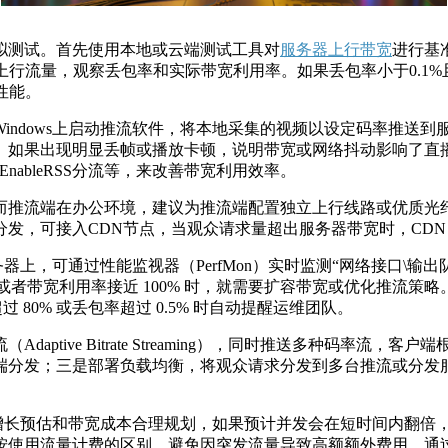
拟测试。首先使用本地或云端测试工具对
服务器上行带宽
进行基
上行流量，观察丢包率和实际带宽利用率。如果丢包率小于
0.1%
性能。
Windows
上启动推流软件，将本地采集的视频以设定码率推送到
。如果出现明显丢帧或播放卡顿，说明带宽或网络抖动影响了直
EnableRSS
分流等，来改善带宽利用效率。
而推流端在办公环境，建议为推流端配置独立上行线路或优质光
分发，可接入
CDN
节点，当观众请求量超出服务器带宽时，
CD
务器上，可通过性能监视器（
PerfMon
）实时监测“网络接口
\
输出
或者带宽利用率接近
100%
时，就需要扩容带宽或优化推流策略
超过
80%
或丢包率超过
0.5%
时自动提醒运维团队。
流（
Adaptive Bitrate Streaming
），同时推送多种码率流，客户端
端分发；三是部署负载均衡，将观众请求分发到多台推流或分发
增长预估和带宽成本合理规划，如果预计并发会在短时间内翻倍
按使用流量计费的区别，避免因突发流量导致高额额外费用。通