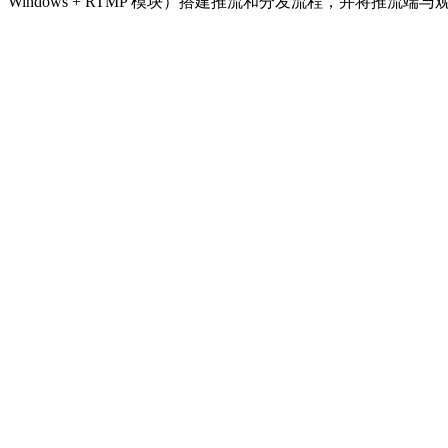
Windows + RTMP
模块）搭建推流和分发流程，并将推流端与