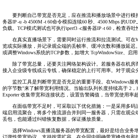
要判断自己带宽是否充足，应在推流和播放场景中进行模
务器
IP -u -b 4500M -t 60
命令模拟连续
60
秒、
4500
Mbps
的
UDP
负载。
TCP
模式测试也可执行
iperf3 -c
服务器
IP -t 60
，检查吞吐
在真实直播场景下，需要同时运行推流和拉流测试。可在
览或实际播放，并记录观众端的丢帧率、缓冲次数和播放延迟
或调整
Windows
系统的
TCP
参数，如增大
TcpWindowSize
、启用
除了带宽总量，还要关注网络架构设计。若服务器在机房
接入企业级专线或云专线，确保稳定的上行可用率。对于观众
监控工具是判断带宽是否充足的重要手段。在
Windows
服
的字节数”来了解带宽利用情况。当输出队列长度持续高于
2
，
Exporter
收集带宽和连接状态，设置告警阈值，当带宽使用率
在面临带宽不足时，可采取以下优化措施：一是采用多码
端启用流聚合，将多个推流源合并到同一服务器，只需在观众
丢包，也能通过纠错恢复数据，保证播放质量。
选择
Windows
直播流服务器的带宽配置，最好是结合业务
订弹性带宽协议，支持按需扩容。在合同中明确带宽峰值包和