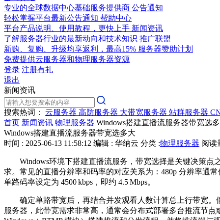
专业的全球数据中心基础服务提供商
公告通知
轻松掌握平台最新公告通知
帮助中心
平台产品说明、使用教程，更快上手
新闻资讯
了解服务器行业的最新动向和技术知识
推广联盟
新购、复购、升级均享返利，最高15%
服务器赞助计划
免费提供云服务器和物理服务器资源
登录
注册有礼
退出
新闻资讯
搜索热词：
云服务器
高防服务器
大带宽服务器
站群服务器
C
首页
新闻资讯
物理服务器
Windows搭建直播流服务器带宽选
Windows搭建直播流服务器带宽选多大
时间 : 2025-06-13 11:58:12
编辑 : 华纳云
分类 :
物理服务器
阅读量 
Windows
环境下搭建直播流服务，带宽选择是关键决策点
求。常见的直播分辨率和码率的对应关系为：
480p
分辨率通常
单路码率设定为
4500
kbps
，即约
4.5
Mbps
。
确定单路带宽后，再结合并发观看人数计算总上行带宽。
服务器，此带宽需求非常高，通常会分布式部署多台推流节点