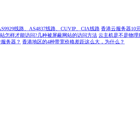
929线路、AS4837线路、CUVIP、CIA线路
香港云服务器10
站怎样才能访问?几种被屏蔽网站的访问方法
云主机是不是物理
转服务器？
香港地区的4种带宽价格差距这么大，为什么？