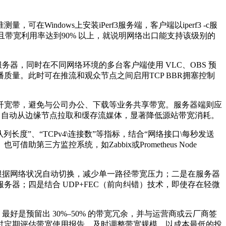
准测量，可在
Windows
上安装
iPerf3
服务端，客户端以
iperf3 -c
服
且带宽利用率达到
90%
以上，就说明网络出口能支持该级别的
服务器，同时在不同网络环境的多台客户端使用
VLC
、
OBS
预
播质量。此时可在推流和观众节点之间启用
TCP BBR
拥塞控制
纤宽带，避免与公司办公、下载等业务共享带宽。服务器端则应
N
自动从边缘节点拉取和缓存流媒体，显著降低源站带宽消耗。
队列长度”、“
TCPv4\
连接数”等指标，结合“网络接口
\
每秒发送
。也可借助第三方监控系统，如
Zabbix
或
Prometheus Node
根据网络状况自动切换，减少单一路径带宽压力；二是在服务器
服务器；四是结合
UDP+FEC
（前向纠错）技术，即使存在轻微
，最好是预留出
30%
–
50%
的带宽冗余，并与运营商或云厂商签
过定期评估带宽使用报告，及时调整带宽规模，以成本最低的投