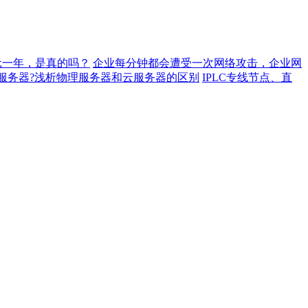
元一年，是真的吗？
企业每分钟都会遭受一次网络攻击，企业网
服务器?浅析物理服务器和云服务器的区别
IPLC专线节点、直