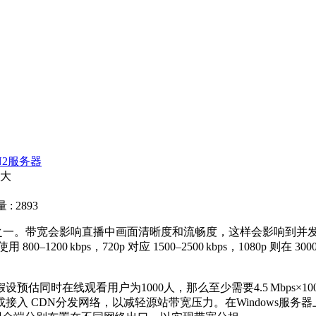
N2服务器
多大
: 2893
之一。带宽会影响直播中画面清晰度和流畅度，这样会影响到并
使用
800
–
1200
kbps
，
720p
对应
1500
–
2500
kbps
，
1080p
则在
300
假设预估同时在线观看用户为
1000
人，那么至少需要
4.5
Mbps
×
10
或接入
CDN
分发网络，以减轻源站带宽压力。在
Windows
服务器