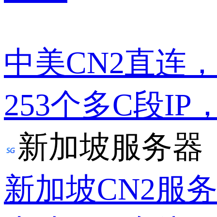
中美CN2直连
253个多C段IP
新加坡服务器
新加坡CN2服