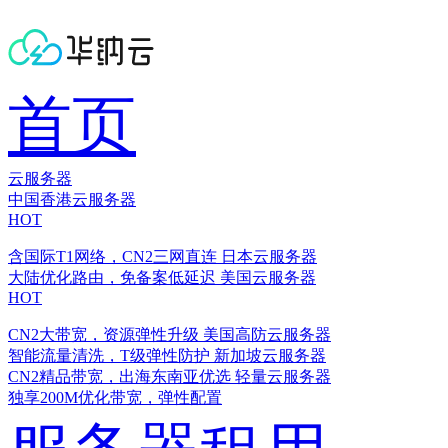
首页
云服务器
中国香港云服务器
HOT
含国际T1网络，CN2三网直连
日本云服务器
大陆优化路由，免备案低延迟
美国云服务器
HOT
CN2大带宽，资源弹性升级
美国高防云服务器
智能流量清洗，T级弹性防护
新加坡云服务器
CN2精品带宽，出海东南亚优选
轻量云服务器
独享200M优化带宽，弹性配置