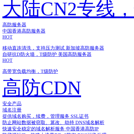
大陆CN2专线
高防服务器
中国香港高防服务器
HOT
移动直连清洗，支持压力测试
新加坡高防服务器
自研抗D防火墙，T级防护
美国高防服务器
HOT
高带宽负载均衡，T级防护
高防CDN
安全产品
域名注册
提供域名购买，续费，管理服务
SSL证书
防止网站数据被窃取、篡改、劫持
DNS域名解析
快速安全稳定的域名解析服务
中国香港高防IP