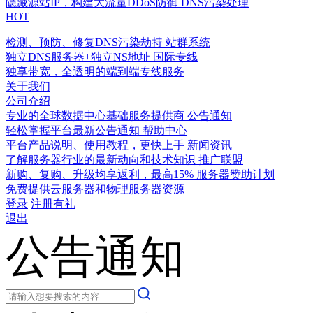
隐藏源站IP，构建大流量DDoS防御
DNS污染处理
HOT
检测、预防、修复DNS污染劫持
站群系统
独立DNS服务器+独立NS地址
国际专线
独享带宽，全透明的端到端专线服务
关于我们
公司介绍
专业的全球数据中心基础服务提供商
公告通知
轻松掌握平台最新公告通知
帮助中心
平台产品说明、使用教程，更快上手
新闻资讯
了解服务器行业的最新动向和技术知识
推广联盟
新购、复购、升级均享返利，最高15%
服务器赞助计划
免费提供云服务器和物理服务器资源
登录
注册有礼
退出
公告通知