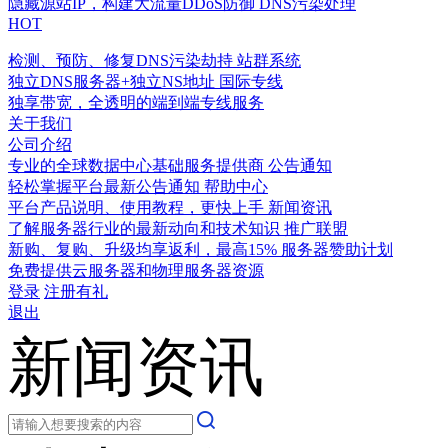
隐藏源站IP，构建大流量DDoS防御
DNS污染处理
HOT
检测、预防、修复DNS污染劫持
站群系统
独立DNS服务器+独立NS地址
国际专线
独享带宽，全透明的端到端专线服务
关于我们
公司介绍
专业的全球数据中心基础服务提供商
公告通知
轻松掌握平台最新公告通知
帮助中心
平台产品说明、使用教程，更快上手
新闻资讯
了解服务器行业的最新动向和技术知识
推广联盟
新购、复购、升级均享返利，最高15%
服务器赞助计划
免费提供云服务器和物理服务器资源
登录
注册有礼
退出
新闻资讯