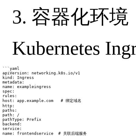
3.
容器化环境
Kubernetes Ing
```yaml

apiVersion: networking.k8s.io/v1

kind: Ingress

metadata:

name: exampleingress

spec:

rules:

host: app.example.com   # 绑定域名

http:

paths:

path: /

pathType: Prefix

backend:

service:

name: frontendservice  # 关联后端服务
