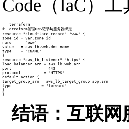
Code
（
IaC
）工
```terraform

# Terraform管理DNS记录与服务器绑定

resource "cloudflare_record" "www" {

zone_id = var.zone_id

name    = "www"

value   = aws_lb.web.dns_name

type    = "CNAME"

}

resource "aws_lb_listener" "https" {

load_balancer_arn = aws_lb.web.arn

port              = 443

protocol          = "HTTPS"

default_action {

target_group_arn = aws_lb_target_group.app.arn

type             = "forward"

}

结语：互联网