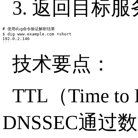
3.
返回目标服
# 使用dig命令验证解析结果

$ dig www.example.com +short

192.0.2.146

```
技术要点：
TTL
（
Time to 
DNSSEC
通过数