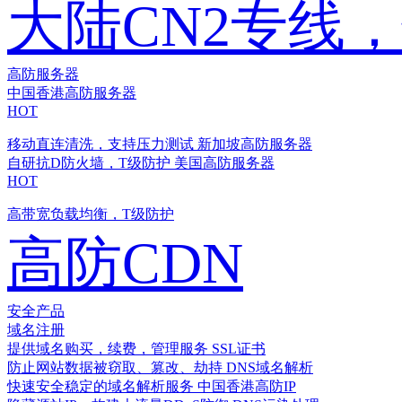
大陆CN2专线
高防服务器
中国香港高防服务器
HOT
移动直连清洗，支持压力测试
新加坡高防服务器
自研抗D防火墙，T级防护
美国高防服务器
HOT
高带宽负载均衡，T级防护
高防CDN
安全产品
域名注册
提供域名购买，续费，管理服务
SSL证书
防止网站数据被窃取、篡改、劫持
DNS域名解析
快速安全稳定的域名解析服务
中国香港高防IP