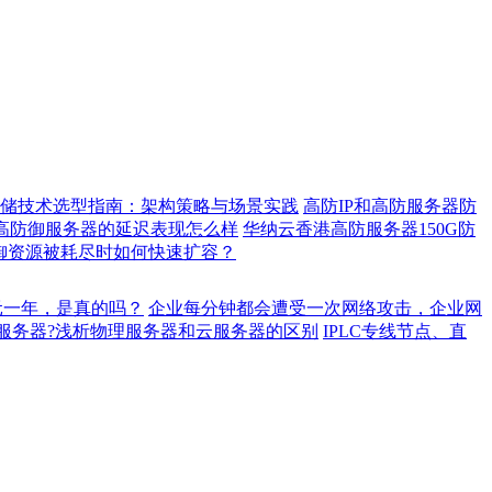
储技术选型指南：架构策略与场景实践
高防IP和高防服务器防
高防御服务器的延迟表现怎么样
华纳云香港高防服务器150G防
御资源被耗尽时如何快速扩容？
元一年，是真的吗？
企业每分钟都会遭受一次网络攻击，企业网
服务器?浅析物理服务器和云服务器的区别
IPLC专线节点、直