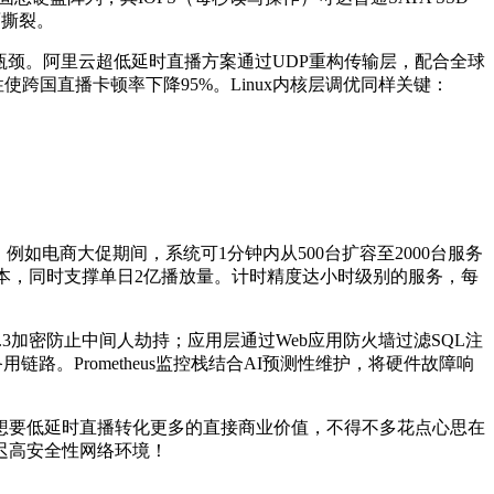
面撕裂。
瓶颈。阿里云超低延时直播方案通过
UDP
重构传输层，配合全球
性使跨国直播卡顿率下降
95%
。
Linux
内核层调优同样关键：
。例如电商大促期间，系统可
1
分钟内从
500
台扩容至
2000
台服务
本，同时支撑单日
2
亿播放量。计时精度达小时级别的服务，每
.3
加密防止中间人劫持；应用层通过
Web
应用防火墙过滤
SQL
注
备用链路。
Prometheus
监控栈结合
AI
预测性维护，将硬件故障响
想要低延时直播转化更多的直接商业价值，不得不多花点心思在
迟高安全性网络环境！