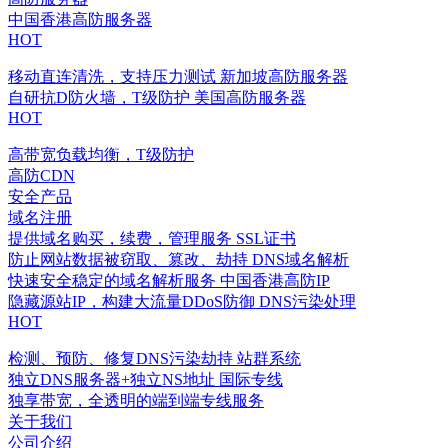
中国香港高防服务器
HOT
移动直连清洗，支持压力测试
新加坡高防服务器
自研抗D防火墙，T级防护
美国高防服务器
HOT
高带宽负载均衡，T级防护
高防CDN
安全产品
域名注册
提供域名购买，续费，管理服务
SSL证书
防止网站数据被窃取、篡改、劫持
DNS域名解析
快速安全稳定的域名解析服务
中国香港高防IP
隐藏源站IP，构建大流量DDoS防御
DNS污染处理
HOT
检测、预防、修复DNS污染劫持
站群系统
独立DNS服务器+独立NS地址
国际专线
独享带宽，全透明的端到端专线服务
关于我们
公司介绍