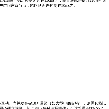
GIA
线路可稳定控制延迟在
150ms
内，较普通线路提升
220%
的访
户访问东京节点，跨区延迟差控制在
50ms
内。
幕互动。当并发突破
10
万量级（如大型电商促销），则需
16
核以
固态硬盘阵列，其
IOPS
（每秒读写操作）可达普通
SATA SSD