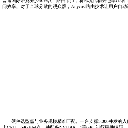
普通国际带宽减少
30%
以上路由节点，将跨境传输丢包率压缩
问效率。对于全球分散的观众群，
Anycast
路由技术让用户自动
硬件选型需与业务规模精准匹配。一台支撑
5,000
并发的入
上
CPU
、
64GB
内存，并配备
NVIDIA T4
等
GPU
进行硬件编码—