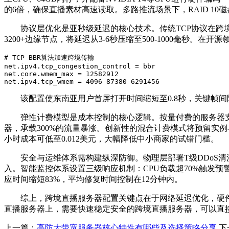
的
6
倍，确保直播素材高速读取。多路推流场景下，
RAID 10
磁
协议层优化是亚秒级延迟的核心技术。传统
TCP
协议在跨
3200+
边缘节点，将延迟从
3-6
秒压缩至
500-1000
毫秒。在开源
# TCP BBR算法加速跨境传输

net.ipv4.tcp_congestion_control = bbr

net.core.wmem_max = 12582912

net.ipv4.tcp_wmem = 4096 87380 6291456
该配置使东南亚用户首屏打开时间缩短至
0.8
秒，关键帧间
弹性计费模型是成本控制的核心逻辑。按量付费的服务器
器，承载
300%
的流量暴涨。创新性的混合计费模式将预留实例
小时成本可低至
0.012
美元，大幅降低中小商家的试错门槛。
安全与运维体系需构建纵深防御。物理层部署
T
级
DDoS
清
入。智能监控体系设置三级响应机制：
CPU
负载超
70%
触发预
应时间缩短
83%
，平均修复时间控制在
12
分钟内。
综上，跨境直播服务器配置关键点在于网络延迟优化，硬
直播服务器上，需要快速稳定安全的跨境直播服务器，可以直
上一篇：
高防大带宽服务器核心特性有哪些及选择策略分享
下