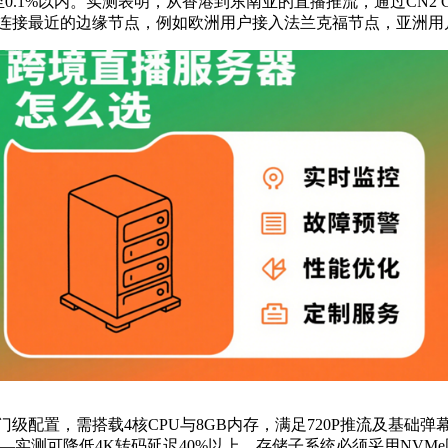
至
0.1%
以内。实测表明，从香港到东南亚的直播推流，通过
CN2 
连接最近的边缘节点，例如欧洲用户接入法兰克福节点，亚洲用
门级配置，需搭载
4
核
CPU
与
8GB
内存，满足
720P
推流及基础弹
—实测可降低
4K
转码延迟
40%
以上。存储子系统必须采用
NVMe