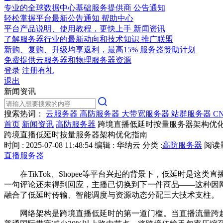
专业的全球数据中心基础服务提供商
公告通知
轻松掌握平台最新公告通知
帮助中心
平台产品说明、使用教程，更快上手
新闻资讯
了解服务器行业的最新动向和技术知识
推广联盟
新购、复购、升级均享返利，最高15%
服务器赞助计划
免费提供云服务器和物理服务器资源
登录
注册有礼
退出
新闻资讯
搜索热词：
云服务器
高防服务器
大带宽服务器
站群服务器
C
首页
新闻资讯
高防服务器
跨境直播低延时按量服务器架构优
跨境直播低延时按量服务器架构优化指南
时间 : 2025-07-08 11:48:54
编辑 : 华纳云
分类 :
高防服务器
阅读量 
直播服务器
在
TikTok
、
Shopee
等平台兴起的背景下，低延时是这类直
一句评论还未得到回应，主播已切换到下一件商品——这种因
融合了低延时传输、智能调度与资源动态分配三大技术支柱。
网络架构是跨境直播低延时的第一道门槛。当直播流量跨