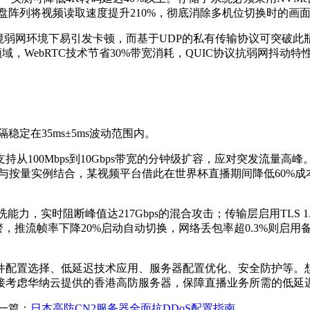
盘阵列将视频读取速度提升
210%
，彻底消除多机位切换时的画
境弱网环境下易引发卡顿，而基于
UDP
的私有传输协议可突破此
领域，
WebRTC
技术节省
30%
带宽消耗，
QUIC
协议抗弱网抖动特
隔稳定在
35ms
±
5ms
波动范围内。
支持从
100Mbps
到
10Gbps
带宽的分钟级扩容，应对突发流量高峰
与按量实例结合，某视频平台借此在世界杯直播期间降低
60%
成
洗能力，实时阻断峰值达
217Gbps
的混合攻击；传输层启用
TLS 1
警，推流帧率下降
20%
启动自动切换，网络丢包率超
0.3%
则启用
件配置选择、低延迟技术应用、服务器配置优化、安全防护等。
接考虑华纳云提供的香港高防服务器，保障直播业务所需的低延
一篇：
日本高防CN2服务器全面抗DDoS配置指南