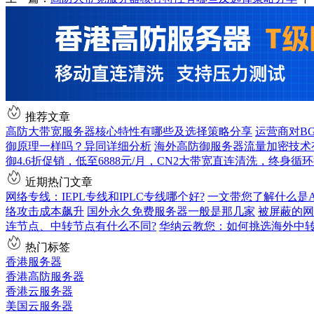
推荐文章
高防大带宽服务器核心特性有哪些及选择策略分享
运营商对B
御原理一样吗？异同详细分析
海外高防御服务器流量加密技术
御4.6折促销，低至6888元/月，CN2大带宽直连清洗，终身循
近期热门文章
网络专线：IEPL专线和IPLC专线哪个好?
一文带您了解什么是AS9
络攻击成本飙升
国外永久免费服务器一般是那几家
被屏蔽的网
连节点、中转节点有什么不同?
华纳云教您：如何挑选海外中
热门标签
香港服务器
香港高防服务器
香港云服务器
美国云服务器