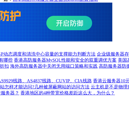
GP动态调度和清洗中心容量的支撑能力判断方法
企业级服务器存
有哪些
香港高防服务器MySQL性能和安全的双重调优方案
美国
环折扣
海外高防服务器中关闭无用端口策略和实践
高防服务器防
929线路、AS4837线路、CUVIP、CIA线路
香港云服务器10
站怎样才能访问?几种被屏蔽网站的访问方法
云主机是不是物理
转服务器？
香港地区的4种带宽价格差距这么大，为什么？