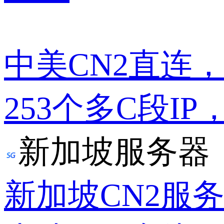
中美CN2直连
253个多C段IP
新加坡服务器
新加坡CN2服