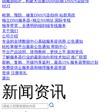
隐藏源站IP，构建大流量DDoS防御
DNS污染处理
HOT
检测、预防、修复DNS污染劫持
站群系统
独立DNS服务器+独立NS地址
国际专线
独享带宽，全透明的端到端专线服务
关于我们
公司介绍
专业的全球数据中心基础服务提供商
公告通知
轻松掌握平台最新公告通知
帮助中心
平台产品说明、使用教程，更快上手
新闻资讯
了解服务器行业的最新动向和技术知识
推广联盟
新购、复购、升级均享返利，最高15%
服务器赞助计划
免费提供云服务器和物理服务器资源
登录
注册有礼
退出
新闻资讯