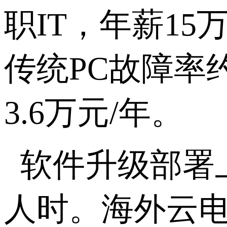
职
IT
，年薪
15
传统
PC
故障率
3.6
万元
/
年。
软件升级部署
人时。海外云