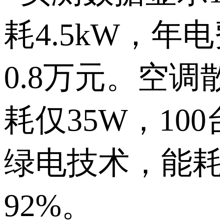
耗
4.5kW
，年电
0.8
万元。空调
耗仅
35W
，
100
绿电技术，能
92%
。