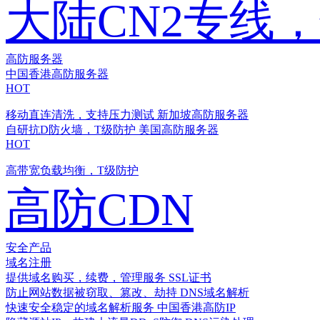
大陆CN2专线
高防服务器
中国香港高防服务器
HOT
移动直连清洗，支持压力测试
新加坡高防服务器
自研抗D防火墙，T级防护
美国高防服务器
HOT
高带宽负载均衡，T级防护
高防CDN
安全产品
域名注册
提供域名购买，续费，管理服务
SSL证书
防止网站数据被窃取、篡改、劫持
DNS域名解析
快速安全稳定的域名解析服务
中国香港高防IP