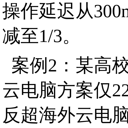
操作延迟从
300
减至
1/3
。
案例
2
：某高
云电脑方案仅
2
反超海外云电