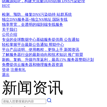
隐藏源站IP，构建大流量DDoS防御
DNS污染处理
HOT
检测、预防、修复DNS污染劫持
站群系统
独立DNS服务器+独立NS地址
国际专线
独享带宽，全透明的端到端专线服务
关于我们
公司介绍
专业的全球数据中心基础服务提供商
公告通知
轻松掌握平台最新公告通知
帮助中心
平台产品说明、使用教程，更快上手
新闻资讯
了解服务器行业的最新动向和技术知识
推广联盟
新购、复购、升级均享返利，最高15%
服务器赞助计划
免费提供云服务器和物理服务器资源
登录
注册有礼
退出
新闻资讯