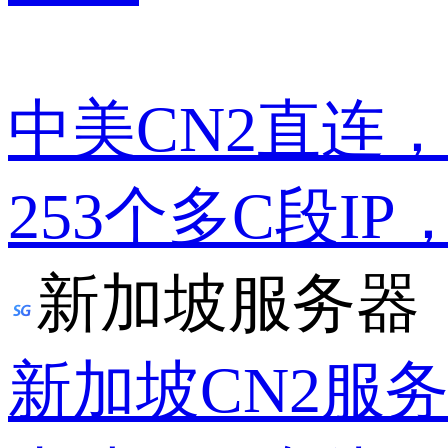
中美CN2直连
253个多C段IP
新加坡服务器
新加坡CN2服