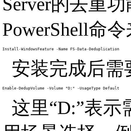
Server
的去重功
PowerShell
命令
Install-WindowsFeature -Name FS-Data-Deduplication
安装完成后需
Enable-DedupVolume -Volume "D:" -UsageType Default
这里“
D:
”表示