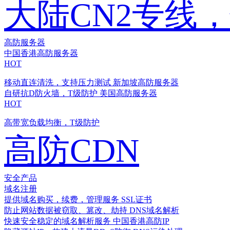
大陆CN2专线
高防服务器
中国香港高防服务器
HOT
移动直连清洗，支持压力测试
新加坡高防服务器
自研抗D防火墙，T级防护
美国高防服务器
HOT
高带宽负载均衡，T级防护
高防CDN
安全产品
域名注册
提供域名购买，续费，管理服务
SSL证书
防止网站数据被窃取、篡改、劫持
DNS域名解析
快速安全稳定的域名解析服务
中国香港高防IP