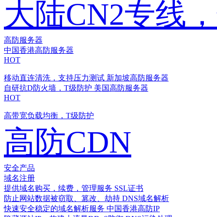
大陆CN2专线
高防服务器
中国香港高防服务器
HOT
移动直连清洗，支持压力测试
新加坡高防服务器
自研抗D防火墙，T级防护
美国高防服务器
HOT
高带宽负载均衡，T级防护
高防CDN
安全产品
域名注册
提供域名购买，续费，管理服务
SSL证书
防止网站数据被窃取、篡改、劫持
DNS域名解析
快速安全稳定的域名解析服务
中国香港高防IP