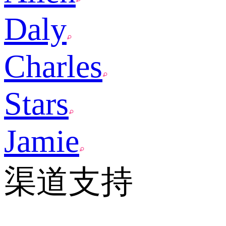
Daly
Charles
Stars
Jamie
渠道支持