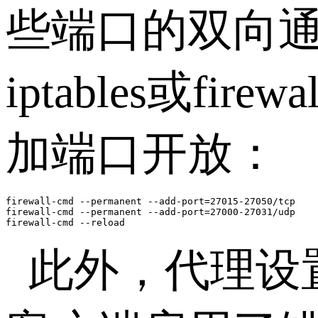
些端口的双向
iptables
或
firewa
加端口开放：
firewall-cmd --permanent --add-port=27015-27050/tcp

firewall-cmd --permanent --add-port=27000-27031/udp

firewall-cmd --reload
此外，代理设