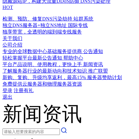
隐藏源站IP，构建大流量DDoS防御
DNS污染处理
HOT
检测、预防、修复DNS污染劫持
站群系统
独立DNS服务器+独立NS地址
国际专线
独享带宽，全透明的端到端专线服务
关于我们
公司介绍
专业的全球数据中心基础服务提供商
公告通知
轻松掌握平台最新公告通知
帮助中心
平台产品说明、使用教程，更快上手
新闻资讯
了解服务器行业的最新动向和技术知识
推广联盟
新购、复购、升级均享返利，最高15%
服务器赞助计划
免费提供云服务器和物理服务器资源
登录
注册有礼
退出
新闻资讯