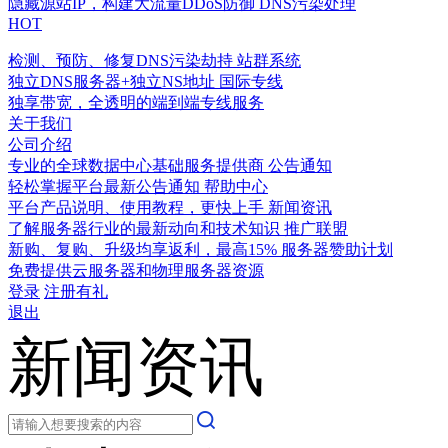
隐藏源站IP，构建大流量DDoS防御
DNS污染处理
HOT
检测、预防、修复DNS污染劫持
站群系统
独立DNS服务器+独立NS地址
国际专线
独享带宽，全透明的端到端专线服务
关于我们
公司介绍
专业的全球数据中心基础服务提供商
公告通知
轻松掌握平台最新公告通知
帮助中心
平台产品说明、使用教程，更快上手
新闻资讯
了解服务器行业的最新动向和技术知识
推广联盟
新购、复购、升级均享返利，最高15%
服务器赞助计划
免费提供云服务器和物理服务器资源
登录
注册有礼
退出
新闻资讯