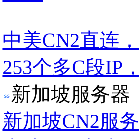
中美CN2直连
253个多C段IP
新加坡服务器
新加坡CN2服