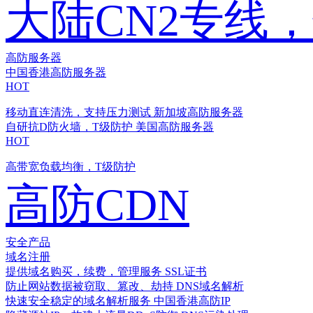
大陆CN2专线
高防服务器
中国香港高防服务器
HOT
移动直连清洗，支持压力测试
新加坡高防服务器
自研抗D防火墙，T级防护
美国高防服务器
HOT
高带宽负载均衡，T级防护
高防CDN
安全产品
域名注册
提供域名购买，续费，管理服务
SSL证书
防止网站数据被窃取、篡改、劫持
DNS域名解析
快速安全稳定的域名解析服务
中国香港高防IP