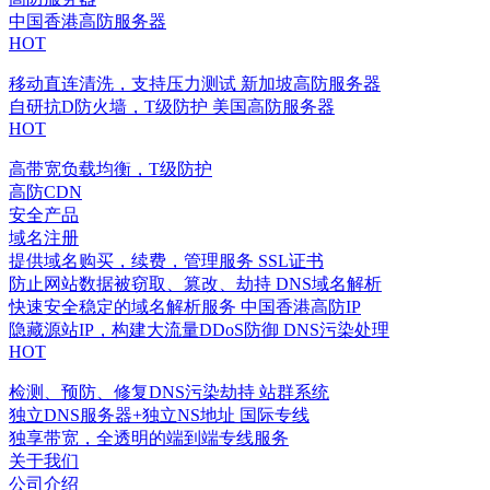
中国香港高防服务器
HOT
移动直连清洗，支持压力测试
新加坡高防服务器
自研抗D防火墙，T级防护
美国高防服务器
HOT
高带宽负载均衡，T级防护
高防CDN
安全产品
域名注册
提供域名购买，续费，管理服务
SSL证书
防止网站数据被窃取、篡改、劫持
DNS域名解析
快速安全稳定的域名解析服务
中国香港高防IP
隐藏源站IP，构建大流量DDoS防御
DNS污染处理
HOT
检测、预防、修复DNS污染劫持
站群系统
独立DNS服务器+独立NS地址
国际专线
独享带宽，全透明的端到端专线服务
关于我们
公司介绍