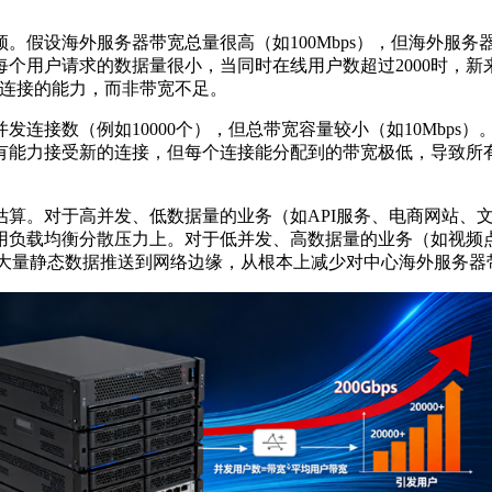
颈。假设海外服务器带宽总量很高（如
100Mbps
），但海外服务
每个用户请求的数据量很小，当同时在线用户数超过
2000
时，新
连接的能力，而非带宽不足。
并发连接数（例如
10000
个），但总带宽容量较小（如
10Mbps
）
有能力接受新的连接，但每个连接能分配到的带宽极低，导致所
估算。对于高并发、低数据量的业务（如
API
服务、电商网站、
用负载均衡分散压力上。对于低并发、高数据量的业务（如视频
大量静态数据推送到网络边缘，从根本上减少对中心海外服务器