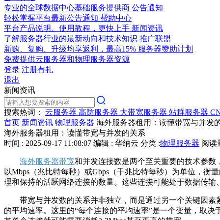
专业的全球数据中心基础服务提供商
公告通知
轻松掌握平台最新公告通知
帮助中心
平台产品说明、使用教程，更快上手
新闻资讯
了解服务器行业的最新动向和技术知识
推广联盟
新购、复购、升级均享返利，最高15%
服务器赞助计划
免费提供云服务器和物理服务器资源
登录
注册有礼
退出
新闻资讯
搜索热词：
云服务器
高防服务器
大带宽服务器
站群服务器
C
首页
新闻资讯
物理服务器
海外服务器租用：读懂带宽与并发
海外服务器租用：读懂带宽与并发的关系
时间 : 2025-09-17 11:08:07
编辑 : 华纳云
分类 :
物理服务器
阅读量 
海外服务器带宽
和并发连接数是两个至关重要的技术参数
以
Mbps
（兆比特每秒）或
Gbps
（千兆比特每秒）为单位，衡量
理和保持的活跃网络连接的数量。这些连接可能处于数据传输
带宽与并发数的关系并非独立，而是通过另一个关键因素
的平均速率。这里的
“
每个连接的平均速率
”
是一个变量，取决