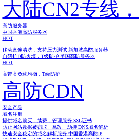
大陆CN2专线
高防服务器
中国香港高防服务器
HOT
移动直连清洗，支持压力测试
新加坡高防服务器
自研抗D防火墙，T级防护
美国高防服务器
HOT
高带宽负载均衡，T级防护
高防CDN
安全产品
域名注册
提供域名购买，续费，管理服务
SSL证书
防止网站数据被窃取、篡改、劫持
DNS域名解析
快速安全稳定的域名解析服务
中国香港高防IP