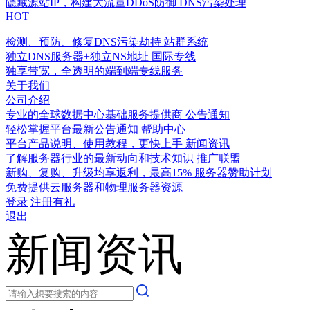
隐藏源站IP，构建大流量DDoS防御
DNS污染处理
HOT
检测、预防、修复DNS污染劫持
站群系统
独立DNS服务器+独立NS地址
国际专线
独享带宽，全透明的端到端专线服务
关于我们
公司介绍
专业的全球数据中心基础服务提供商
公告通知
轻松掌握平台最新公告通知
帮助中心
平台产品说明、使用教程，更快上手
新闻资讯
了解服务器行业的最新动向和技术知识
推广联盟
新购、复购、升级均享返利，最高15%
服务器赞助计划
免费提供云服务器和物理服务器资源
登录
注册有礼
退出
新闻资讯