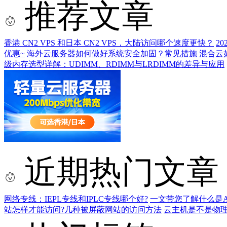
推荐文章
香港 CN2 VPS 和日本 CN2 VPS，大陆访问哪个速度更快？
2
优惠~
海外云服务器如何做好系统安全加固？常见措施
混合云
级内存选型详解：UDIMM、RDIMM与LRDIMM的差异与应用
近期热门文章
网络专线：IEPL专线和IPLC专线哪个好?
一文带您了解什么是AS9
站怎样才能访问?几种被屏蔽网站的访问方法
云主机是不是物