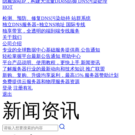
隐藏源站IP，构建大流量DDoS防御
DNS污染处理
HOT
检测、预防、修复DNS污染劫持
站群系统
独立DNS服务器+独立NS地址
国际专线
独享带宽，全透明的端到端专线服务
关于我们
公司介绍
专业的全球数据中心基础服务提供商
公告通知
轻松掌握平台最新公告通知
帮助中心
平台产品说明、使用教程，更快上手
新闻资讯
了解服务器行业的最新动向和技术知识
推广联盟
新购、复购、升级均享返利，最高15%
服务器赞助计划
免费提供云服务器和物理服务器资源
登录
注册有礼
退出
新闻资讯