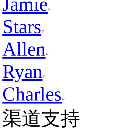
Jamie
Stars
Allen
Ryan
Charles
渠道支持