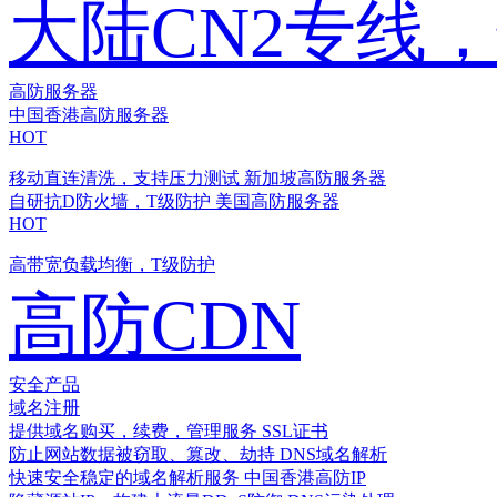
大陆CN2专线
高防服务器
中国香港高防服务器
HOT
移动直连清洗，支持压力测试
新加坡高防服务器
自研抗D防火墙，T级防护
美国高防服务器
HOT
高带宽负载均衡，T级防护
高防CDN
安全产品
域名注册
提供域名购买，续费，管理服务
SSL证书
防止网站数据被窃取、篡改、劫持
DNS域名解析
快速安全稳定的域名解析服务
中国香港高防IP