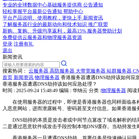
专业的全球数据中心基础服务提供商
公告通知
轻松掌握平台最新公告通知
帮助中心
平台产品说明、使用教程，更快上手
新闻资讯
了解服务器行业的最新动向和技术知识
推广联盟
新购、复购、升级均享返利，最高15%
服务器赞助计划
免费提供云服务器和物理服务器资源
登录
注册有礼
退出
新闻资讯
搜索热词：
云服务器
高防服务器
大带宽服务器
站群服务器
C
首页
新闻资讯
物理服务器
香港服务器遭遇DNS劫持该如何应
香港服务器遭遇DNS劫持该如何应急处理？
时间 : 2025-09-24 15:48:49
编辑 : 华纳云
分类 :
物理服务器
阅读量 
在使用服务器的过程中，即便是香港服务器也同样面临各种网
入恶意网站，进而泄露账号、密码甚至支付信息。如果香港服
DNS劫持的本质是攻击者或中间节点篡改了域名解析的结果
二是通过恶意软件或攻击手段控制本地DNS缓存。当劫持发
香港服务器一旦遭遇DNS劫持，首要任务是快速确认问题。