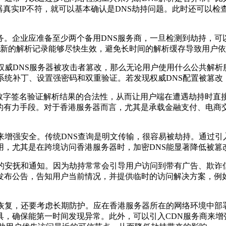
器真实IP不符，就可以基本确认是DNS劫持问题。此时还可以
企业应准备至少两个备用DNS服务商，一旦检测到劫持，可
这样新的解析记录能够尽快生效，避免长时间的解析缓存导致用户
威DNS服务器被攻击者篡改，那么无论用户使用什么公共解析
系统补丁、设置强密码和双重验证。若发现权威DNS配置被篡
过数字签名验证解析结果的合法性，从而让用户端在遭遇劫持时
性的有力手段。对于香港服务器而言，尤其是承载金融支付、电商交
强安全。传统DNS查询是明文传输，很容易被劫持。通过引入D
用，尤其是在跨境访问香港服务器时，加密DNS能显著降低被篡
安抚和通知。因为劫持常常会引导用户访问到带有广告、欺诈
发布公告，告知用户当前情况，并提供临时的访问解决方案，例如
复，还要考虑长期防护。应在香港服务器所在的网络环境中部署
，确保能第一时间发现异常。此外，可以引入CDN服务商来增