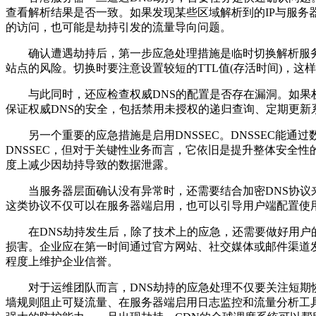
查看解析结果是否一致。如果发现某些区域解析到的IP与服务
的访问，也可能是劫持引发的流量导向问题。
确认遭遇劫持后，第一步应急处理措施是临时切换解析服务。
站点的风险。切换时要注意设置较短的TTL值(存活时间)，
与此同时，还应检查权威DNS的配置是否存在漏洞。如果权
保证权威DNS的安全，包括禁用未授权的递归查询、定期更新
另一个重要的应急措施是启用DNSSEC。DNSSEC能通
DNSSEC，但对于关键性业务而言，它依旧是提升整体安全
度上减少因劫持导致的数据泄露。
当服务器层面确认没有异常时，还需要结合加密DNS协议来增
这类协议不仅可以在服务器端启用，也可以引导用户端配置使
在DNS劫持发生后，除了技术上的应急，还需要做好用户的
损害。企业应在第一时间通过官方网站、社交媒体或邮件渠道
程度上维护企业信誉。
对于运维团队而言，DNS劫持的应急处理不仅要关注短期恢
墙规则阻止可疑流量、在服务器端启用日志监控和流量分析工具