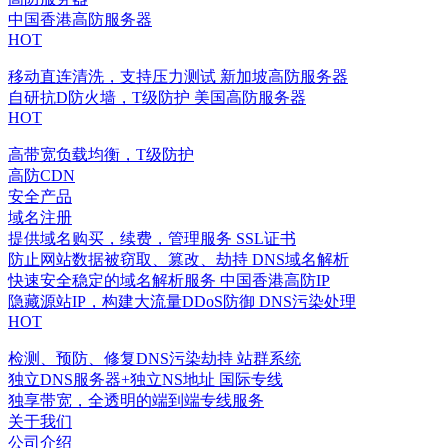
中国香港高防服务器
HOT
移动直连清洗，支持压力测试
新加坡高防服务器
自研抗D防火墙，T级防护
美国高防服务器
HOT
高带宽负载均衡，T级防护
高防CDN
安全产品
域名注册
提供域名购买，续费，管理服务
SSL证书
防止网站数据被窃取、篡改、劫持
DNS域名解析
快速安全稳定的域名解析服务
中国香港高防IP
隐藏源站IP，构建大流量DDoS防御
DNS污染处理
HOT
检测、预防、修复DNS污染劫持
站群系统
独立DNS服务器+独立NS地址
国际专线
独享带宽，全透明的端到端专线服务
关于我们
公司介绍