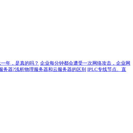
元一年，是真的吗？
企业每分钟都会遭受一次网络攻击，企业网
服务器?浅析物理服务器和云服务器的区别
IPLC专线节点、直