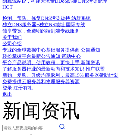
隐藏源站IP，构建大流量DDoS防御
DNS污染处理
HOT
检测、预防、修复DNS污染劫持
站群系统
独立DNS服务器+独立NS地址
国际专线
独享带宽，全透明的端到端专线服务
关于我们
公司介绍
专业的全球数据中心基础服务提供商
公告通知
轻松掌握平台最新公告通知
帮助中心
平台产品说明、使用教程，更快上手
新闻资讯
了解服务器行业的最新动向和技术知识
推广联盟
新购、复购、升级均享返利，最高15%
服务器赞助计划
免费提供云服务器和物理服务器资源
登录
注册有礼
退出
新闻资讯