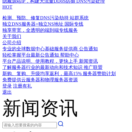
隐藏源站IP，构建大流量DDoS防御
DNS污染处理
HOT
检测、预防、修复DNS污染劫持
站群系统
独立DNS服务器+独立NS地址
国际专线
独享带宽，全透明的端到端专线服务
关于我们
公司介绍
专业的全球数据中心基础服务提供商
公告通知
轻松掌握平台最新公告通知
帮助中心
平台产品说明、使用教程，更快上手
新闻资讯
了解服务器行业的最新动向和技术知识
推广联盟
新购、复购、升级均享返利，最高15%
服务器赞助计划
免费提供云服务器和物理服务器资源
登录
注册有礼
退出
新闻资讯