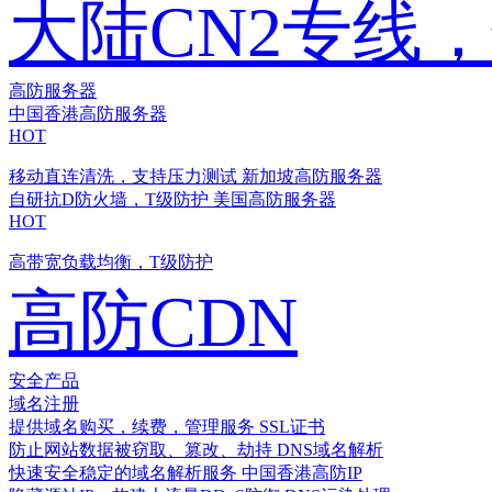
大陆CN2专线
高防服务器
中国香港高防服务器
HOT
移动直连清洗，支持压力测试
新加坡高防服务器
自研抗D防火墙，T级防护
美国高防服务器
HOT
高带宽负载均衡，T级防护
高防CDN
安全产品
域名注册
提供域名购买，续费，管理服务
SSL证书
防止网站数据被窃取、篡改、劫持
DNS域名解析
快速安全稳定的域名解析服务
中国香港高防IP