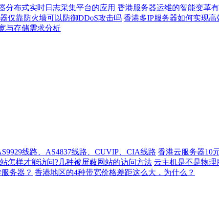
器分布式实时日志采集平台的应用
香港服务器运维的智能变革有
器仅靠防火墙可以防御DDoS攻击吗
香港多IP服务器如何实现高
宽与存储需求分析
929线路、AS4837线路、CUVIP、CIA线路
香港云服务器10
站怎样才能访问?几种被屏蔽网站的访问方法
云主机是不是物理
转服务器？
香港地区的4种带宽价格差距这么大，为什么？