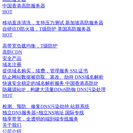
中国香港高防服务器
HOT
移动直连清洗，支持压力测试
新加坡高防服务器
自研抗D防火墙，T级防护
美国高防服务器
HOT
高带宽负载均衡，T级防护
高防CDN
安全产品
域名注册
提供域名购买，续费，管理服务
SSL证书
防止网站数据被窃取、篡改、劫持
DNS域名解析
快速安全稳定的域名解析服务
中国香港高防IP
隐藏源站IP，构建大流量DDoS防御
DNS污染处理
HOT
检测、预防、修复DNS污染劫持
站群系统
独立DNS服务器+独立NS地址
国际专线
独享带宽，全透明的端到端专线服务
关于我们
公司介绍