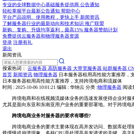
专业的全球数据中心基础服务提供商
公告通知
轻松掌握平台最新公告通知
帮助中心
平台产品说明、使用教程，更快上手
新闻资讯
了解服务器行业的最新动向和技术知识
推广联盟
新购、复购、升级均享返利，最高15%
服务器赞助计划
免费提供云服务器和物理服务器资源
登录
注册有礼
退出
新闻资讯
搜索热词：
云服务器
高防服务器
大带宽服务器
站群服务器
C
首页
新闻资讯
物理服务器
日本服务器租用高性能方案推荐，
日本服务器租用高性能方案推荐，支持跨境电商和流媒体
时间 : 2025-10-06 10:01:21
编辑 : 华纳云
分类 :
物理服务器
阅读量 
跨境电商和在线视频流媒体业务的迅速发展使得企业对服务
尤其是面向东亚和东南亚用户业务的重要部署地。对于跨境电
跨境电商业务对服务器的要求有哪些?
跨境电商业务的要求主要体现在高并发访问、数据库处理能
载缓慢或崩溃现象。多核CPU是处理高并发请求的关键，高主