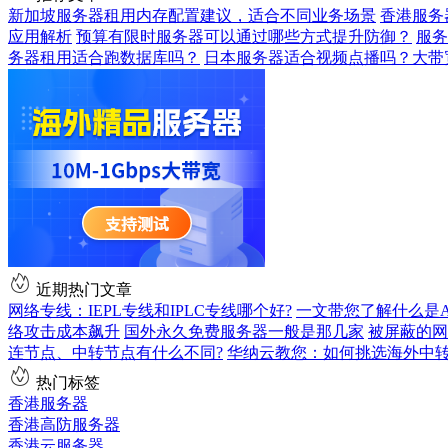
新加坡服务器租用内存配置建议，适合不同业务场景
香港服务
应用解析
预算有限时服务器可以通过哪些方式提升防御？
服务
务器租用适合跑数据库吗？
日本服务器适合视频点播吗？大带
近期热门文章
网络专线：IEPL专线和IPLC专线哪个好?
一文带您了解什么是AS9
络攻击成本飙升
国外永久免费服务器一般是那几家
被屏蔽的网
连节点、中转节点有什么不同?
华纳云教您：如何挑选海外中
热门标签
香港服务器
香港高防服务器
香港云服务器