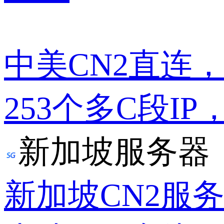
中美CN2直连
253个多C段IP
新加坡服务器
新加坡CN2服