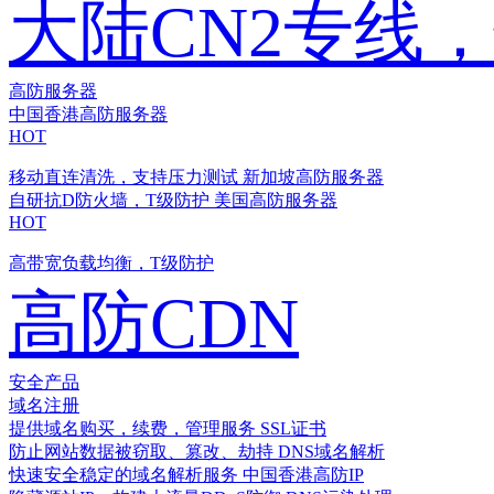
大陆CN2专线
高防服务器
中国香港高防服务器
HOT
移动直连清洗，支持压力测试
新加坡高防服务器
自研抗D防火墙，T级防护
美国高防服务器
HOT
高带宽负载均衡，T级防护
高防CDN
安全产品
域名注册
提供域名购买，续费，管理服务
SSL证书
防止网站数据被窃取、篡改、劫持
DNS域名解析
快速安全稳定的域名解析服务
中国香港高防IP