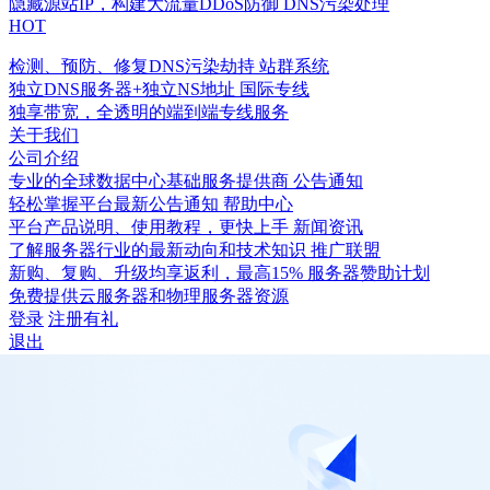
隐藏源站IP，构建大流量DDoS防御
DNS污染处理
HOT
检测、预防、修复DNS污染劫持
站群系统
独立DNS服务器+独立NS地址
国际专线
独享带宽，全透明的端到端专线服务
关于我们
公司介绍
专业的全球数据中心基础服务提供商
公告通知
轻松掌握平台最新公告通知
帮助中心
平台产品说明、使用教程，更快上手
新闻资讯
了解服务器行业的最新动向和技术知识
推广联盟
新购、复购、升级均享返利，最高15%
服务器赞助计划
免费提供云服务器和物理服务器资源
登录
注册有礼
退出