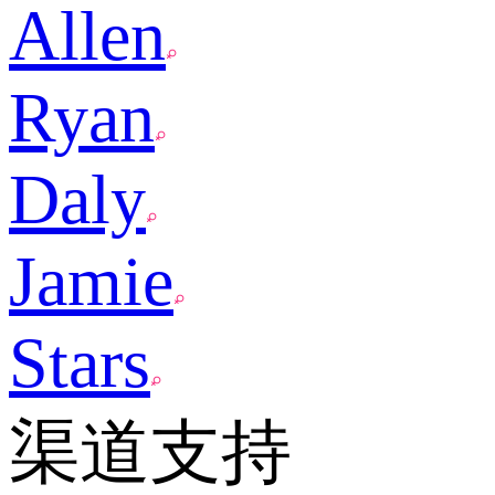
Allen
Ryan
Daly
Jamie
Stars
渠道支持