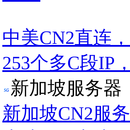
中美CN2直连
253个多C段IP
新加坡服务器
新加坡CN2服