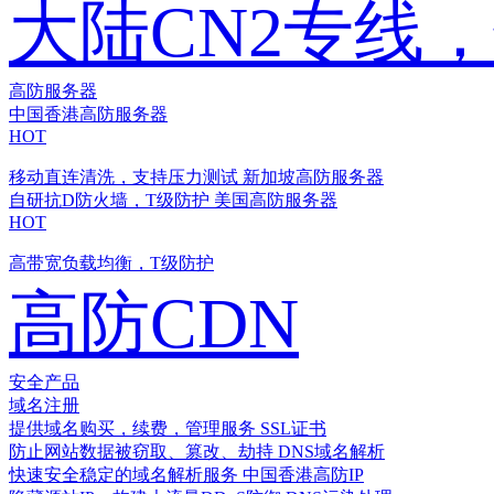
大陆CN2专线
高防服务器
中国香港高防服务器
HOT
移动直连清洗，支持压力测试
新加坡高防服务器
自研抗D防火墙，T级防护
美国高防服务器
HOT
高带宽负载均衡，T级防护
高防CDN
安全产品
域名注册
提供域名购买，续费，管理服务
SSL证书
防止网站数据被窃取、篡改、劫持
DNS域名解析
快速安全稳定的域名解析服务
中国香港高防IP