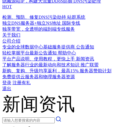
隐藏源站IP，构建大流量DDoS防御
DNS污染处理
HOT
检测、预防、修复DNS污染劫持
站群系统
独立DNS服务器+独立NS地址
国际专线
独享带宽，全透明的端到端专线服务
关于我们
公司介绍
专业的全球数据中心基础服务提供商
公告通知
轻松掌握平台最新公告通知
帮助中心
平台产品说明、使用教程，更快上手
新闻资讯
了解服务器行业的最新动向和技术知识
推广联盟
新购、复购、升级均享返利，最高15%
服务器赞助计划
免费提供云服务器和物理服务器资源
登录
注册有礼
退出
新闻资讯