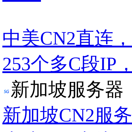
中美CN2直连
253个多C段IP
新加坡服务器
新加坡CN2服