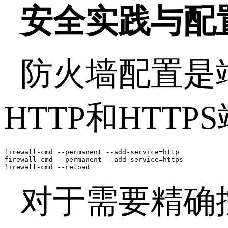
安全实践与配
防火墙配置是
HTTP
和
HTTPS
firewall-cmd --permanent --add-service=http

firewall-cmd --permanent --add-service=https

firewall-cmd --reload
对于需要精确