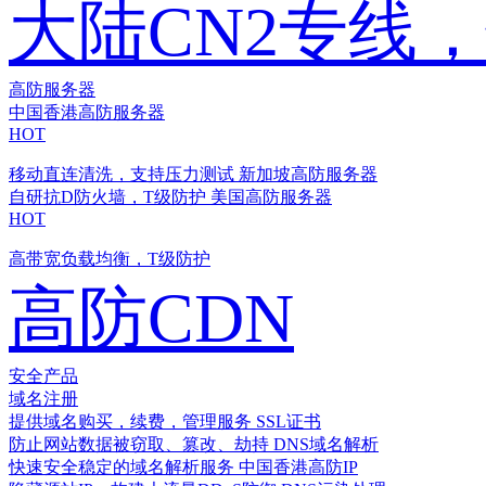
大陆CN2专线
高防服务器
中国香港高防服务器
HOT
移动直连清洗，支持压力测试
新加坡高防服务器
自研抗D防火墙，T级防护
美国高防服务器
HOT
高带宽负载均衡，T级防护
高防CDN
安全产品
域名注册
提供域名购买，续费，管理服务
SSL证书
防止网站数据被窃取、篡改、劫持
DNS域名解析
快速安全稳定的域名解析服务
中国香港高防IP