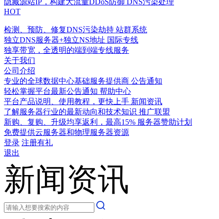
隐藏源站IP，构建大流量DDoS防御
DNS污染处理
HOT
检测、预防、修复DNS污染劫持
站群系统
独立DNS服务器+独立NS地址
国际专线
独享带宽，全透明的端到端专线服务
关于我们
公司介绍
专业的全球数据中心基础服务提供商
公告通知
轻松掌握平台最新公告通知
帮助中心
平台产品说明、使用教程，更快上手
新闻资讯
了解服务器行业的最新动向和技术知识
推广联盟
新购、复购、升级均享返利，最高15%
服务器赞助计划
免费提供云服务器和物理服务器资源
登录
注册有礼
退出
新闻资讯