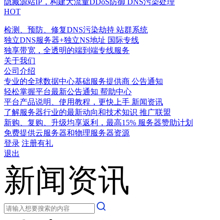
隐藏源站IP，构建大流量DDoS防御
DNS污染处理
HOT
检测、预防、修复DNS污染劫持
站群系统
独立DNS服务器+独立NS地址
国际专线
独享带宽，全透明的端到端专线服务
关于我们
公司介绍
专业的全球数据中心基础服务提供商
公告通知
轻松掌握平台最新公告通知
帮助中心
平台产品说明、使用教程，更快上手
新闻资讯
了解服务器行业的最新动向和技术知识
推广联盟
新购、复购、升级均享返利，最高15%
服务器赞助计划
免费提供云服务器和物理服务器资源
登录
注册有礼
退出
新闻资讯