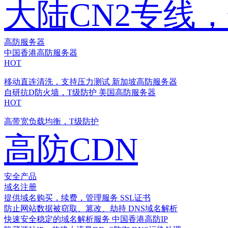
大陆CN2专线
高防服务器
中国香港高防服务器
HOT
移动直连清洗，支持压力测试
新加坡高防服务器
自研抗D防火墙，T级防护
美国高防服务器
HOT
高带宽负载均衡，T级防护
高防CDN
安全产品
域名注册
提供域名购买，续费，管理服务
SSL证书
防止网站数据被窃取、篡改、劫持
DNS域名解析
快速安全稳定的域名解析服务
中国香港高防IP