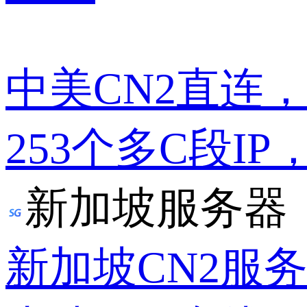
中美CN2直连
253个多C段IP
新加坡服务器
新加坡CN2服