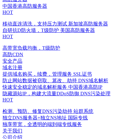
中国香港高防服务器
HOT
移动直连清洗，支持压力测试
新加坡高防服务器
自研抗D防火墙，T级防护
美国高防服务器
HOT
高带宽负载均衡，T级防护
高防CDN
安全产品
域名注册
提供域名购买，续费，管理服务
SSL证书
防止网站数据被窃取、篡改、劫持
DNS域名解析
快速安全稳定的域名解析服务
中国香港高防IP
隐藏源站IP，构建大流量DDoS防御
DNS污染处理
HOT
检测、预防、修复DNS污染劫持
站群系统
独立DNS服务器+独立NS地址
国际专线
独享带宽，全透明的端到端专线服务
关于我们
公司介绍