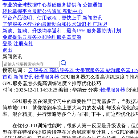
专业的全球数据中心基础服务提供商
公告通知
轻松掌握平台最新公告通知
帮助中心
平台产品说明、使用教程，更快上手
新闻资讯
了解服务器行业的最新动向和技术知识
推广联盟
新购、复购、升级均享返利，最高15%
服务器赞助计划
免费提供云服务器和物理服务器资源
登录
注册有礼
退出
新闻资讯
搜索热词：
云服务器
高防服务器
大带宽服务器
站群服务器
C
首页
新闻资讯
物理服务器
GPU服务器怎么提高训练速度？推
GPU服务器怎么提高训练速度？推荐优化技巧
时间 : 2025-12-11 14:33:25
编辑 : 华纳云
分类 :
物理服务器
阅读量 
GPU服务器在深度学习中的重要性早已无需多言，当数据规
简单堆GPU，就像给跑车换上更大马力的发动机却没有优化底
率、混合精度、并行策略等多个方向同时下手，而这些优化技
在优化GPU训练性能时，很多人第一反应是升级设备，但优
型在潜在特征的提取阶段存在冗余层或重复计算，让GPU的时间被无谓