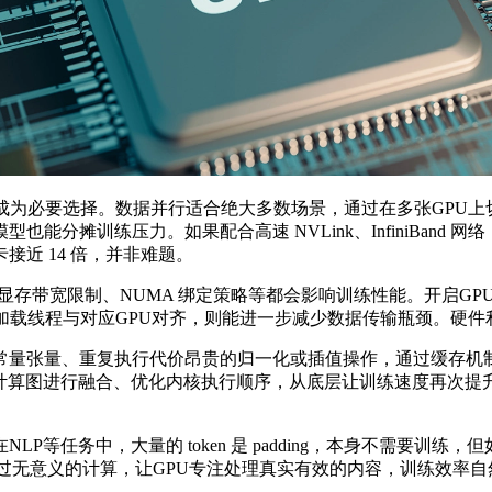
必要选择。数据并行适合绝大多数场景，通过在多张GPU上切分
分摊训练压力。如果配合高速 NVLink、InfiniBand
卡接近 14 倍，并非难题。
存带宽限制、NUMA 绑定策略等都会影响训练性能。开启GP
据加载线程与对应GPU对齐，则能进一步减少数据传输瓶颈。硬
量张量、重复执行代价昂贵的归一化或插值操作，通过缓存机制
 等，它们能自动对计算图进行融合、优化内核执行顺序，从底层让训练速度
务中，大量的 token 是 padding，本身不需要训练，但
on 等机制，可以跳过无意义的计算，让GPU专注处理真实有效的内容，训练效