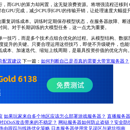
而GPU的算力却闲置，这无疑浪费资源。将增强流程迁移到 GP
增强与训练同时在GPU完成，减少CPU到GPU的传输开销，让处理速度大幅提
断导致的重复训练成本。训练时定期保存模型状态，在服务器故障
时间。对于长期训练的大模型任务，这一点尤为重要。
一技巧，而是多个技术点组合优化的过程。从模型结构、数据
度提升的关键。只要合理运用这些技巧，即使不升级硬件，也能让训
低成本、加速迭代、缩短上线周期，是最具投资价值的优化方向
阶配置建议
下一篇：
如何判断自己是否真的需要大带宽服务器？
议
如果玩家来自多个地区应该怎么部署游戏服务器？
直播服务
对DDoS攻击带来的不稳定？
网站服务器如何防止盗链？安全防
路由跟踪与线路优化策略
日本服务器使用常见误区与避坑指南