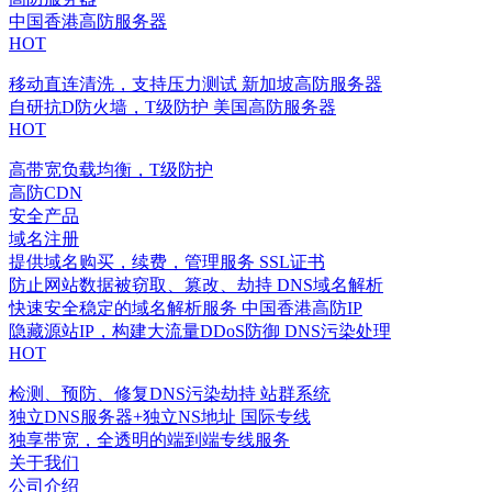
中国香港高防服务器
HOT
移动直连清洗，支持压力测试
新加坡高防服务器
自研抗D防火墙，T级防护
美国高防服务器
HOT
高带宽负载均衡，T级防护
高防CDN
安全产品
域名注册
提供域名购买，续费，管理服务
SSL证书
防止网站数据被窃取、篡改、劫持
DNS域名解析
快速安全稳定的域名解析服务
中国香港高防IP
隐藏源站IP，构建大流量DDoS防御
DNS污染处理
HOT
检测、预防、修复DNS污染劫持
站群系统
独立DNS服务器+独立NS地址
国际专线
独享带宽，全透明的端到端专线服务
关于我们
公司介绍