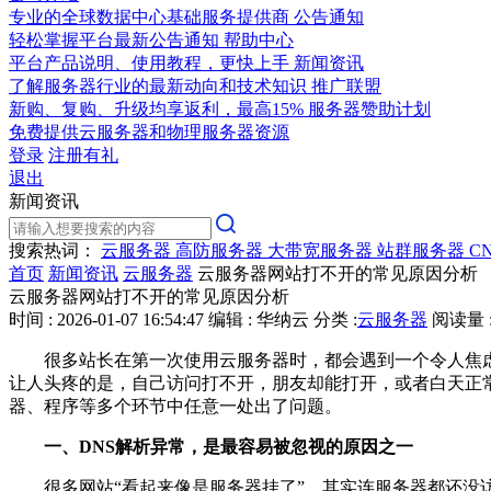
专业的全球数据中心基础服务提供商
公告通知
轻松掌握平台最新公告通知
帮助中心
平台产品说明、使用教程，更快上手
新闻资讯
了解服务器行业的最新动向和技术知识
推广联盟
新购、复购、升级均享返利，最高15%
服务器赞助计划
免费提供云服务器和物理服务器资源
登录
注册有礼
退出
新闻资讯
搜索热词：
云服务器
高防服务器
大带宽服务器
站群服务器
C
首页
新闻资讯
云服务器
云服务器网站打不开的常见原因分析
云服务器网站打不开的常见原因分析
时间 : 2026-01-07 16:54:47
编辑 : 华纳云
分类 :
云服务器
阅读量 :
很多站长在第一次使用云服务器时，都会遇到一个令人焦虑
让人头疼的是，自己访问打不开，朋友却能打开，或者白天正常
器、程序等多个环节中任意一处出了问题。
一、DNS解析异常，是最容易被忽视的原因之一
很多网站“看起来像是服务器挂了”，其实连服务器都还没访