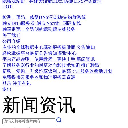
隐藏源站IP，构建大流量DDoS防御
DNS污染处理
HOT
检测、预防、修复DNS污染劫持
站群系统
独立DNS服务器+独立NS地址
国际专线
独享带宽，全透明的端到端专线服务
关于我们
公司介绍
专业的全球数据中心基础服务提供商
公告通知
轻松掌握平台最新公告通知
帮助中心
平台产品说明、使用教程，更快上手
新闻资讯
了解服务器行业的最新动向和技术知识
推广联盟
新购、复购、升级均享返利，最高15%
服务器赞助计划
免费提供云服务器和物理服务器资源
登录
注册有礼
退出
新闻资讯