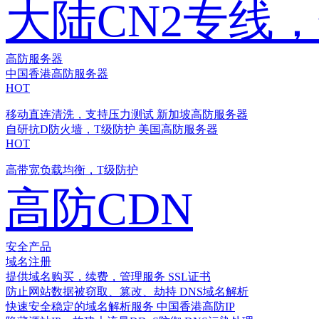
大陆CN2专线
高防服务器
中国香港高防服务器
HOT
移动直连清洗，支持压力测试
新加坡高防服务器
自研抗D防火墙，T级防护
美国高防服务器
HOT
高带宽负载均衡，T级防护
高防CDN
安全产品
域名注册
提供域名购买，续费，管理服务
SSL证书
防止网站数据被窃取、篡改、劫持
DNS域名解析
快速安全稳定的域名解析服务
中国香港高防IP