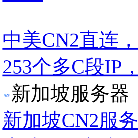
中美CN2直连
253个多C段IP
新加坡服务器
新加坡CN2服