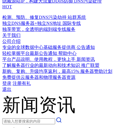
隐藏源站IP，构建大流量DDoS防御
DNS污染处理
HOT
检测、预防、修复DNS污染劫持
站群系统
独立DNS服务器+独立NS地址
国际专线
独享带宽，全透明的端到端专线服务
关于我们
公司介绍
专业的全球数据中心基础服务提供商
公告通知
轻松掌握平台最新公告通知
帮助中心
平台产品说明、使用教程，更快上手
新闻资讯
了解服务器行业的最新动向和技术知识
推广联盟
新购、复购、升级均享返利，最高15%
服务器赞助计划
免费提供云服务器和物理服务器资源
登录
注册有礼
退出
新闻资讯