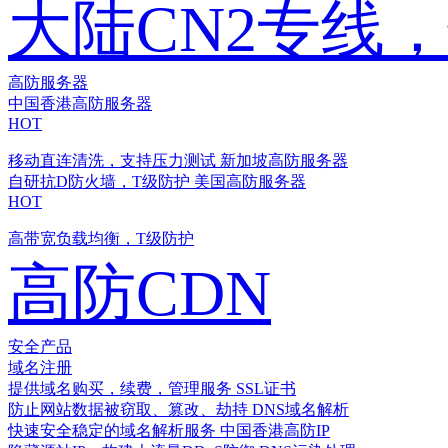
大陆CN2专线
高防服务器
中国香港高防服务器
HOT
移动直连清洗，支持压力测试
新加坡高防服务器
自研抗D防火墙，T级防护
美国高防服务器
HOT
高带宽负载均衡，T级防护
高防CDN
安全产品
域名注册
提供域名购买，续费，管理服务
SSL证书
防止网站数据被窃取、篡改、劫持
DNS域名解析
快速安全稳定的域名解析服务
中国香港高防IP