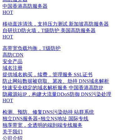
中国香港高防服务器
HOT
移动直连清洗，支持压力测试
新加坡高防服务器
自研抗D防火墙，T级防护
美国高防服务器
HOT
高带宽负载均衡，T级防护
高防CDN
安全产品
域名注册
提供域名购买，续费，管理服务
SSL证书
防止网站数据被窃取、篡改、劫持
DNS域名解析
快速安全稳定的域名解析服务
中国香港高防IP
隐藏源站IP，构建大流量DDoS防御
DNS污染处理
HOT
检测、预防、修复DNS污染劫持
站群系统
独立DNS服务器+独立NS地址
国际专线
独享带宽，全透明的端到端专线服务
关于我们
公司介绍