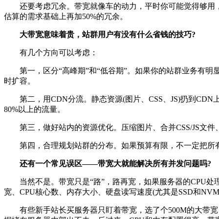
还要考虑冗余。带宽就像车的动力，平时你可能觉得够用，
估算的需求基础上再加50%的冗余。
大带宽意味着贵，站群用户有没有什么省钱的技巧?
有几个方向可以考虑：
第一，区分“高峰期”和“低谷期”。如果你的站群业务有明
时扩容。
第二，用CDN分流。静态资源(图片、CSS、JS)扔到C
80%以上的流量。
第三，做好站内的资源优化。压缩图片、合并CSS/JS文件
第四，合理规划站群的分布。如果预算有限，不一定把所有站
还有一个常见误区——带宽大就能解决所有并发问题吗?
当然不是。带宽只是“路”，路再宽，如果服务器的CPU处
宽、CPU核心数、内存大小、硬盘读写速度(尤其是SSD和NV
有些新手站长买服务器只盯着带宽，选了个500M的大带宽，