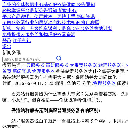
专业的全球数据中心基础服务提供商
公告通知
轻松掌握平台最新公告通知
帮助中心
平台产品说明、使用教程，更快上手
新闻资讯
了解服务器行业的最新动向和技术知识
推广联盟
新购、复购、升级均享返利，最高15%
服务器赞助计划
免费提供云服务器和物理服务器资源
登录
注册有礼
退出
新闻资讯
搜索热词：
云服务器
高防服务器
大带宽服务器
站群服务器
C
首页
新闻资讯
物理服务器
香港站群服务器为什么需要大带宽
香港站群服务器为什么需要大带宽？多网站并发访问优化！
时间 : 2026-06-09 11:15:20
编辑 : 华纳云
分类 :
物理服务器
阅读量 
香港站群服务器为什么需要大带宽？先别急着看答案，先问自
嘛，小意思”。但真相是——你还没算峰值和并发。
香港站群服务器到底跟普通服务器有啥区别?
站群服务器说白了就是一台机器上挂着多个网站，少则几十，
还有带宽。