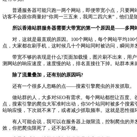
普通服务器可能只跑一两个网站，即便带宽小点，只要网站
访客不会跟你商量好“你周一三五来，我周二四六来”，他们是
所以香港站群服务器需要大带宽的第一个原因是——多网站
对，这就是最直观的原因。100个网站，每个网站平均100
点，大家都在刷手机，这时候几十个网站同时被访问，瞬间并
带宽不够的表现是什么?页面加载慢，图片刷不出来，用户等
测网站的响应速度，速度慢的站，排名直接往下掉。站群本来
除了流量叠加，还有别的原因吗?
还有一个很多人忽略的点——搜索引擎爬虫的并发抓取。
做站群的人，大多对SEO有需求。每个网站都想让百度、谷
点，搜索引擎的爬虫大军准时出动，你50个站同时被多个搜索
站响应慢，下次就不来了，或者减少抓取频率。这就是恶性循
有人可能会说，我可以在服务器上做限流，控制爬虫的并发
效，你把爬虫限死了，还不如不做。