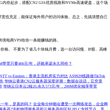
存起步，搭配CN2 GIA优质线路和NVMe高速硬盘，这个场
，带宽也充足，能保证海外用户的访问体验。总之，先搞清楚自己
跨境电商VPS给你一条能赚钱的路。
与安全 > 价格。 不要为了省几十块钱月费，选一台访问慢、IP脏、高峰
5M带宽只要466元/年，还敢承诺永久同价？
s NTT vs Equinix：香港主流机房实力对比
AS9929线路做TikTok
优先
华纳云香港CN2云服务器深度评测：数据会说话，它究竟
析
华纳云日本云2核2G永久573元/年，200M优化独享带宽
元一年，是真的吗？
企业每分钟都会遭受一次网络攻击，企业网
服务器?浅析物理服务器和云服务器的区别
IPLC专线节点、直