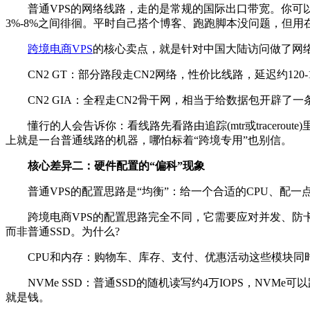
普通VPS的网络线路，走的是常规的国际出口带宽。你可以想
3%-8%之间徘徊。平时自己搭个博客、跑跑脚本没问题，但用
跨境电商VPS
的核心卖点，就是针对中国大陆访问做了网络
CN2 GT：部分路段走CN2网络，性价比线路，延迟约120-
CN2 GIA：全程走CN2骨干网，相当于给数据包开辟了一条
懂行的人会告诉你：看线路先看路由追踪(mtr或traceroute)里
上就是一台普通线路的机器，哪怕标着“跨境专用”也别信。
核心差异二：硬件配置的“偏科”现象
普通VPS的配置思路是“均衡”：给一个合适的CPU、配一
跨境电商VPS的配置思路完全不同，它需要应对并发、防卡顿。一个中
而非普通SSD。为什么?
CPU和内存：购物车、库存、支付、优惠活动这些模块同时
NVMe SSD：普通SSD的随机读写约4万IOPS，NVMe可以
就是钱。