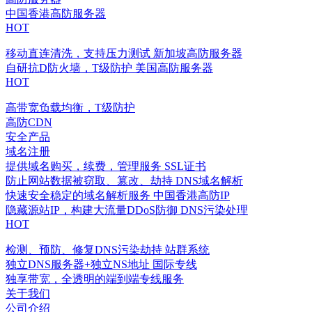
中国香港高防服务器
HOT
移动直连清洗，支持压力测试
新加坡高防服务器
自研抗D防火墙，T级防护
美国高防服务器
HOT
高带宽负载均衡，T级防护
高防CDN
安全产品
域名注册
提供域名购买，续费，管理服务
SSL证书
防止网站数据被窃取、篡改、劫持
DNS域名解析
快速安全稳定的域名解析服务
中国香港高防IP
隐藏源站IP，构建大流量DDoS防御
DNS污染处理
HOT
检测、预防、修复DNS污染劫持
站群系统
独立DNS服务器+独立NS地址
国际专线
独享带宽，全透明的端到端专线服务
关于我们
公司介绍