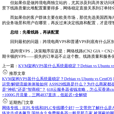
但如果你是做跨境电商独立站的，尤其涉及到高并发访问和在线支
景下线路质量比堆配置重要得多，网络稳定直接关系到订单转
而如果你的客户群体主要在欧美市场，那优先选美国西海岸机房
的业务场景和用户在哪里，再反过来决定线路和配置，才是理
总结：先看线路，再谈配置
回到最初的问题：跨境电商VPS和普通VPS到底有什么区别
选跨境VPS，决策顺序应该是：网络线路(CN2 GIA > CN2 G
期卡顿的VPS——损失的订单远不止这个数。线路质量和服务
上一篇：
KVM架构VPS装什么系统最稳定？Debian vs Ubuntu vs 
推荐文章
KVM架构VPS装什么系统最稳定？Debian vs Ubuntu vs CentOS
运营/解锁流媒体体验如何
AS9929线路是什么？为什么商家都在推
是“神机”还是“智商税”？
618云服务器省钱攻略，怎么买香港c
+1000G月流量，三网4837直连，低延迟+全解锁
近期热门文章
网络专线：IEPL专线和IPLC专线哪个好?
一文带您了解什么是AS9
络攻击成本飙升
国外永久免费服务器一般是那几家
被屏蔽的网