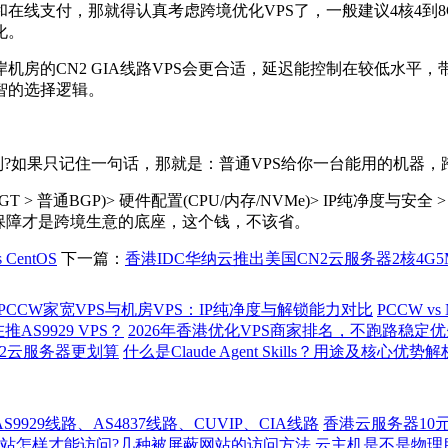
付，那就得认真考虑跨境优化VPS了，一般建议4核4到8G内
化。
的CN2 GIA线路VPS会更合适，延迟能控制在较低水平
智的选择逻辑。
?如果只记住一句话，那就是：普通VPS给你一台能用的机器，
T > 普通BGP)> 硬件配置(CPU/内存/NVMe)> IP纯净度
保障才是跨境生意的底座，这个钱，不该省。
CentOS
下一篇：
香港IDC华纳云推出美国CN2云服务器2核4G
PCCW家宽VPS与机房VPS：IP纯净度与解锁能力对比
PCCW v
AS9929 VPS？
2026年香港优化VPS商家排名，不跑路稳定
n2云服务器更划算
什么是Claude Agent Skills？用途及核心优势解
929线路、AS4837线路、CUVIP、CIA线路
香港云服务器10
站怎样才能访问?几种被屏蔽网站的访问方法
云主机是不是物理