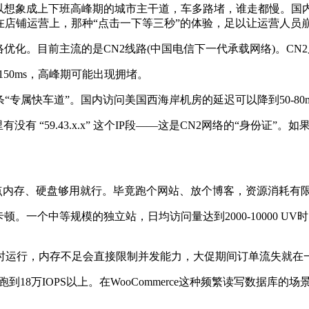
象成上下班高峰期的城市主干道，车多路堵，谁走都慢。国内访问海
在店铺运营上，那种“点击一下等三秒”的体验，足以让运营人员
优化。目前主流的是CN2线路(中国电信下一代承载网络)。CN
150ms，高峰期可能出现拥堵。
“专属快车道”。国内访问美国西海岸机房的延迟可以降到50-80m
有没有 “59.43.x.x” 这个IP段——这是CN2网络的“身份证”
点内存、硬盘够用就行。毕竟跑个网站、放个博客，资源消耗有
等规模的独立站，日均访问量达到2000-10000 UV时，推荐
运行，内存不足会直接限制并发能力，大促期间订单流失就在
跑到18万IOPS以上。在WooCommerce这种频繁读写数据库的