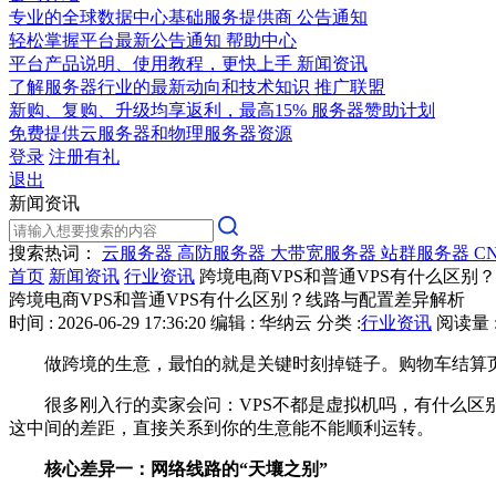
专业的全球数据中心基础服务提供商
公告通知
轻松掌握平台最新公告通知
帮助中心
平台产品说明、使用教程，更快上手
新闻资讯
了解服务器行业的最新动向和技术知识
推广联盟
新购、复购、升级均享返利，最高15%
服务器赞助计划
免费提供云服务器和物理服务器资源
登录
注册有礼
退出
新闻资讯
搜索热词：
云服务器
高防服务器
大带宽服务器
站群服务器
C
首页
新闻资讯
行业资讯
跨境电商VPS和普通VPS有什么区别
跨境电商VPS和普通VPS有什么区别？线路与配置差异解析
时间 : 2026-06-29 17:36:20
编辑 : 华纳云
分类 :
行业资讯
阅读量 :
做跨境的生意，最怕的就是关键时刻掉链子。购物车结算页面
很多刚入行的卖家会问：VPS不都是虚拟机吗，有什么区别?实
这中间的差距，直接关系到你的生意能不能顺利运转。
核心差异一：网络线路的“天壤之别”