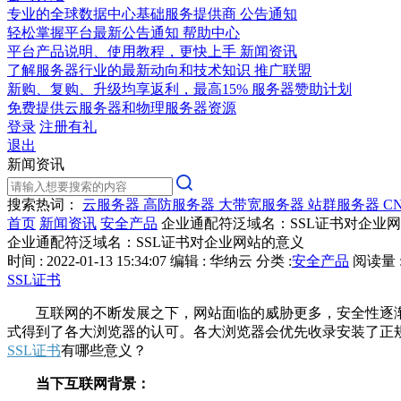
专业的全球数据中心基础服务提供商
公告通知
轻松掌握平台最新公告通知
帮助中心
平台产品说明、使用教程，更快上手
新闻资讯
了解服务器行业的最新动向和技术知识
推广联盟
新购、复购、升级均享返利，最高15%
服务器赞助计划
免费提供云服务器和物理服务器资源
登录
注册有礼
退出
新闻资讯
搜索热词：
云服务器
高防服务器
大带宽服务器
站群服务器
C
首页
新闻资讯
安全产品
企业通配符泛域名：SSL证书对企业
企业通配符泛域名：SSL证书对企业网站的意义
时间 : 2022-01-13 15:34:07
编辑 : 华纳云
分类 :
安全产品
阅读量 :
SSL证书
互联网的不断发展之下，网站面临的威胁更多，安全性逐渐成
式得到了各大浏览器的认可。各大浏览器会优先收录安装了正规
SSL证书
有哪些意义？
当下互联网背景：