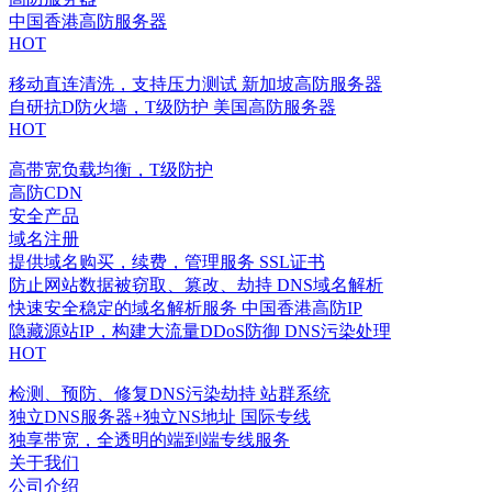
中国香港高防服务器
HOT
移动直连清洗，支持压力测试
新加坡高防服务器
自研抗D防火墙，T级防护
美国高防服务器
HOT
高带宽负载均衡，T级防护
高防CDN
安全产品
域名注册
提供域名购买，续费，管理服务
SSL证书
防止网站数据被窃取、篡改、劫持
DNS域名解析
快速安全稳定的域名解析服务
中国香港高防IP
隐藏源站IP，构建大流量DDoS防御
DNS污染处理
HOT
检测、预防、修复DNS污染劫持
站群系统
独立DNS服务器+独立NS地址
国际专线
独享带宽，全透明的端到端专线服务
关于我们
公司介绍