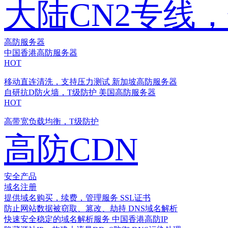
大陆CN2专线
高防服务器
中国香港高防服务器
HOT
移动直连清洗，支持压力测试
新加坡高防服务器
自研抗D防火墙，T级防护
美国高防服务器
HOT
高带宽负载均衡，T级防护
高防CDN
安全产品
域名注册
提供域名购买，续费，管理服务
SSL证书
防止网站数据被窃取、篡改、劫持
DNS域名解析
快速安全稳定的域名解析服务
中国香港高防IP