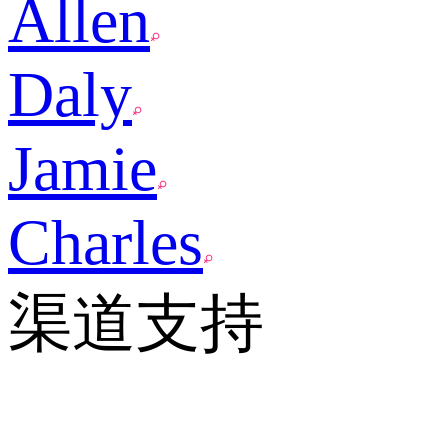
Allen
Daly
Jamie
Charles
渠道支持