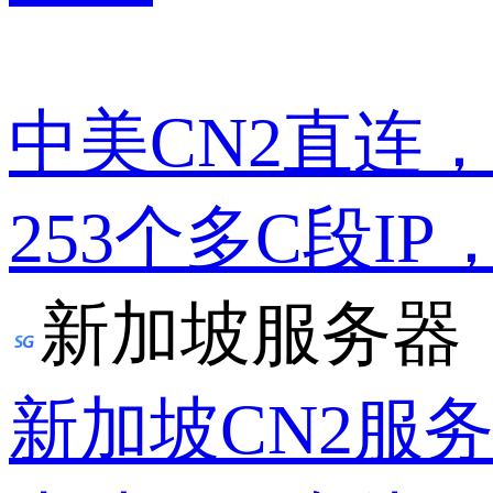
中美CN2直连
253个多C段IP
新加坡服务器
新加坡CN2服