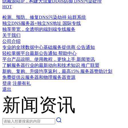
隐藏源站IP，构建大流量DDoS防御
DNS污染处理
HOT
检测、预防、修复DNS污染劫持
站群系统
独立DNS服务器+独立NS地址
国际专线
独享带宽，全透明的端到端专线服务
关于我们
公司介绍
专业的全球数据中心基础服务提供商
公告通知
轻松掌握平台最新公告通知
帮助中心
平台产品说明、使用教程，更快上手
新闻资讯
了解服务器行业的最新动向和技术知识
推广联盟
新购、复购、升级均享返利，最高15%
服务器赞助计划
免费提供云服务器和物理服务器资源
登录
注册有礼
退出
新闻资讯