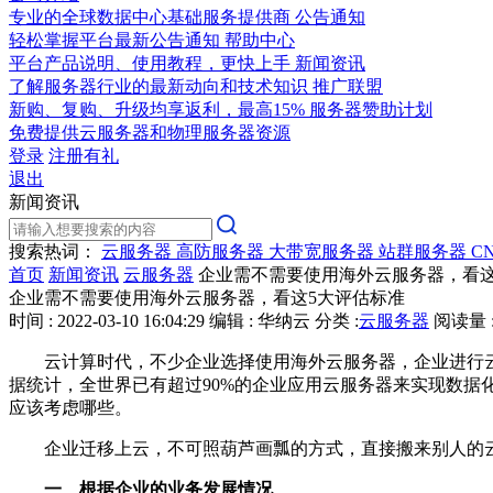
专业的全球数据中心基础服务提供商
公告通知
轻松掌握平台最新公告通知
帮助中心
平台产品说明、使用教程，更快上手
新闻资讯
了解服务器行业的最新动向和技术知识
推广联盟
新购、复购、升级均享返利，最高15%
服务器赞助计划
免费提供云服务器和物理服务器资源
登录
注册有礼
退出
新闻资讯
搜索热词：
云服务器
高防服务器
大带宽服务器
站群服务器
C
首页
新闻资讯
云服务器
企业需不需要使用海外云服务器，看这
企业需不需要使用海外云服务器，看这5大评估标准
时间 : 2022-03-10 16:04:29
编辑 : 华纳云
分类 :
云服务器
阅读量 :
云计算时代，不少企业选择使用海外云服务器，企业进行
据统计，全世界已有超过90%的企业应用云服务器来实现数
应该考虑哪些。
企业迁移上云，不可照葫芦画瓢的方式，直接搬来别人的
一、根据企业的业务发展情况