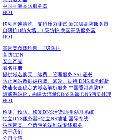
中国香港高防服务器
HOT
移动直连清洗，支持压力测试
新加坡高防服务器
自研抗D防火墙，T级防护
美国高防服务器
HOT
高带宽负载均衡，T级防护
高防CDN
安全产品
域名注册
提供域名购买，续费，管理服务
SSL证书
防止网站数据被窃取、篡改、劫持
DNS域名解析
快速安全稳定的域名解析服务
中国香港高防IP
隐藏源站IP，构建大流量DDoS防御
DNS污染处理
HOT
检测、预防、修复DNS污染劫持
站群系统
独立DNS服务器+独立NS地址
国际专线
独享带宽，全透明的端到端专线服务
关于我们
公司介绍