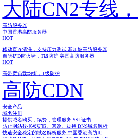
大陆CN2专线
高防服务器
中国香港高防服务器
HOT
移动直连清洗，支持压力测试
新加坡高防服务器
自研抗D防火墙，T级防护
美国高防服务器
HOT
高带宽负载均衡，T级防护
高防CDN
安全产品
域名注册
提供域名购买，续费，管理服务
SSL证书
防止网站数据被窃取、篡改、劫持
DNS域名解析
快速安全稳定的域名解析服务
中国香港高防IP