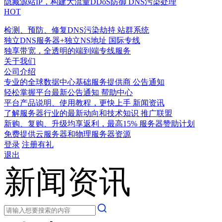
隐藏源站IP，构建大流量DDoS防御
DNS污染处理
HOT
检测、预防、修复DNS污染劫持
站群系统
独立DNS服务器+独立NS地址
国际专线
独享带宽，全透明的端到端专线服务
关于我们
公司介绍
专业的全球数据中心基础服务提供商
公告通知
轻松掌握平台最新公告通知
帮助中心
平台产品说明、使用教程，更快上手
新闻资讯
了解服务器行业的最新动向和技术知识
推广联盟
新购、复购、升级均享返利，最高15%
服务器赞助计划
免费提供云服务器和物理服务器资源
登录
注册有礼
退出
新闻资讯