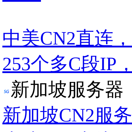
中美CN2直连
253个多C段IP
新加坡服务器
新加坡CN2服