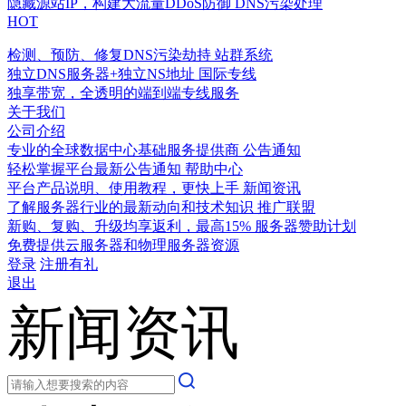
隐藏源站IP，构建大流量DDoS防御
DNS污染处理
HOT
检测、预防、修复DNS污染劫持
站群系统
独立DNS服务器+独立NS地址
国际专线
独享带宽，全透明的端到端专线服务
关于我们
公司介绍
专业的全球数据中心基础服务提供商
公告通知
轻松掌握平台最新公告通知
帮助中心
平台产品说明、使用教程，更快上手
新闻资讯
了解服务器行业的最新动向和技术知识
推广联盟
新购、复购、升级均享返利，最高15%
服务器赞助计划
免费提供云服务器和物理服务器资源
登录
注册有礼
退出
新闻资讯