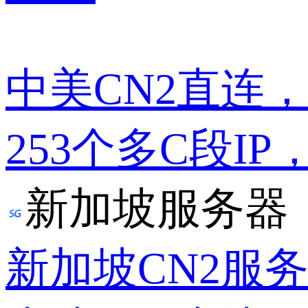
中美CN2直连
253个多C段IP
新加坡服务器
新加坡CN2服