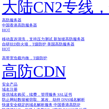
大陆CN2专线
高防服务器
中国香港高防服务器
HOT
移动直连清洗，支持压力测试
新加坡高防服务器
自研抗D防火墙，T级防护
美国高防服务器
HOT
高带宽负载均衡，T级防护
高防CDN
安全产品
域名注册
提供域名购买，续费，管理服务
SSL证书
防止网站数据被窃取、篡改、劫持
DNS域名解析
快速安全稳定的域名解析服务
中国香港高防IP