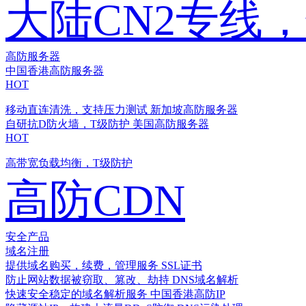
大陆CN2专线
高防服务器
中国香港高防服务器
HOT
移动直连清洗，支持压力测试
新加坡高防服务器
自研抗D防火墙，T级防护
美国高防服务器
HOT
高带宽负载均衡，T级防护
高防CDN
安全产品
域名注册
提供域名购买，续费，管理服务
SSL证书
防止网站数据被窃取、篡改、劫持
DNS域名解析
快速安全稳定的域名解析服务
中国香港高防IP