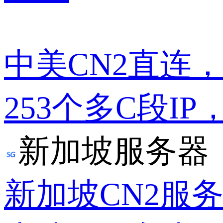
中美CN2直连
253个多C段IP
新加坡服务器
新加坡CN2服