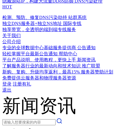
隐藏源站IP，构建大流量DDoS防御
DNS污染处理
HOT
检测、预防、修复DNS污染劫持
站群系统
独立DNS服务器+独立NS地址
国际专线
独享带宽，全透明的端到端专线服务
关于我们
公司介绍
专业的全球数据中心基础服务提供商
公告通知
轻松掌握平台最新公告通知
帮助中心
平台产品说明、使用教程，更快上手
新闻资讯
了解服务器行业的最新动向和技术知识
推广联盟
新购、复购、升级均享返利，最高15%
服务器赞助计划
免费提供云服务器和物理服务器资源
登录
注册有礼
退出
新闻资讯