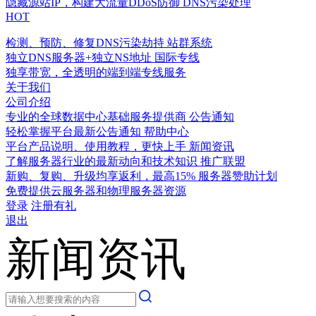
隐藏源站IP，构建大流量DDoS防御
DNS污染处理
HOT
检测、预防、修复DNS污染劫持
站群系统
独立DNS服务器+独立NS地址
国际专线
独享带宽，全透明的端到端专线服务
关于我们
公司介绍
专业的全球数据中心基础服务提供商
公告通知
轻松掌握平台最新公告通知
帮助中心
平台产品说明、使用教程，更快上手
新闻资讯
了解服务器行业的最新动向和技术知识
推广联盟
新购、复购、升级均享返利，最高15%
服务器赞助计划
免费提供云服务器和物理服务器资源
登录
注册有礼
退出
新闻资讯