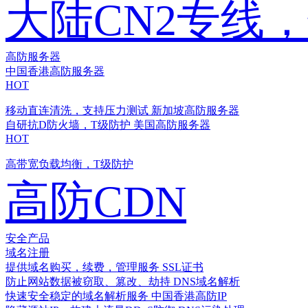
大陆CN2专线
高防服务器
中国香港高防服务器
HOT
移动直连清洗，支持压力测试
新加坡高防服务器
自研抗D防火墙，T级防护
美国高防服务器
HOT
高带宽负载均衡，T级防护
高防CDN
安全产品
域名注册
提供域名购买，续费，管理服务
SSL证书
防止网站数据被窃取、篡改、劫持
DNS域名解析
快速安全稳定的域名解析服务
中国香港高防IP