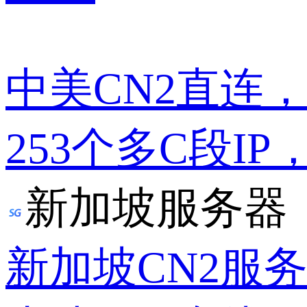
中美CN2直连
253个多C段IP
新加坡服务器
新加坡CN2服