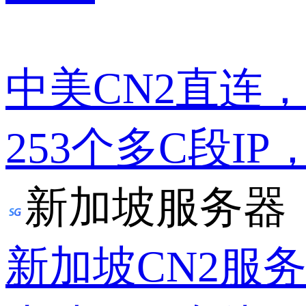
中美CN2直连
253个多C段IP
新加坡服务器
新加坡CN2服