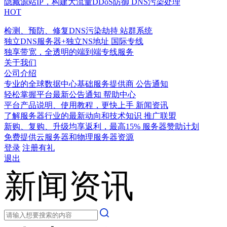
隐藏源站IP，构建大流量DDoS防御
DNS污染处理
HOT
检测、预防、修复DNS污染劫持
站群系统
独立DNS服务器+独立NS地址
国际专线
独享带宽，全透明的端到端专线服务
关于我们
公司介绍
专业的全球数据中心基础服务提供商
公告通知
轻松掌握平台最新公告通知
帮助中心
平台产品说明、使用教程，更快上手
新闻资讯
了解服务器行业的最新动向和技术知识
推广联盟
新购、复购、升级均享返利，最高15%
服务器赞助计划
免费提供云服务器和物理服务器资源
登录
注册有礼
退出
新闻资讯