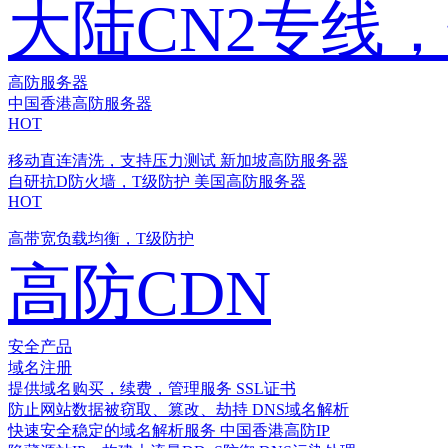
大陆CN2专线
高防服务器
中国香港高防服务器
HOT
移动直连清洗，支持压力测试
新加坡高防服务器
自研抗D防火墙，T级防护
美国高防服务器
HOT
高带宽负载均衡，T级防护
高防CDN
安全产品
域名注册
提供域名购买，续费，管理服务
SSL证书
防止网站数据被窃取、篡改、劫持
DNS域名解析
快速安全稳定的域名解析服务
中国香港高防IP