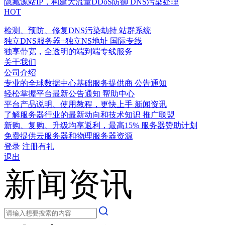
隐藏源站IP，构建大流量DDoS防御
DNS污染处理
HOT
检测、预防、修复DNS污染劫持
站群系统
独立DNS服务器+独立NS地址
国际专线
独享带宽，全透明的端到端专线服务
关于我们
公司介绍
专业的全球数据中心基础服务提供商
公告通知
轻松掌握平台最新公告通知
帮助中心
平台产品说明、使用教程，更快上手
新闻资讯
了解服务器行业的最新动向和技术知识
推广联盟
新购、复购、升级均享返利，最高15%
服务器赞助计划
免费提供云服务器和物理服务器资源
登录
注册有礼
退出
新闻资讯