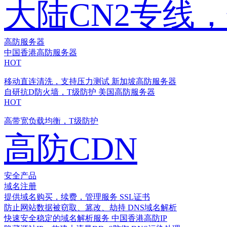
大陆CN2专线
高防服务器
中国香港高防服务器
HOT
移动直连清洗，支持压力测试
新加坡高防服务器
自研抗D防火墙，T级防护
美国高防服务器
HOT
高带宽负载均衡，T级防护
高防CDN
安全产品
域名注册
提供域名购买，续费，管理服务
SSL证书
防止网站数据被窃取、篡改、劫持
DNS域名解析
快速安全稳定的域名解析服务
中国香港高防IP