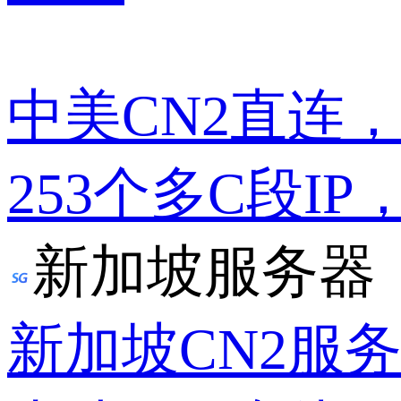
中美CN2直连
253个多C段IP
新加坡服务器
新加坡CN2服