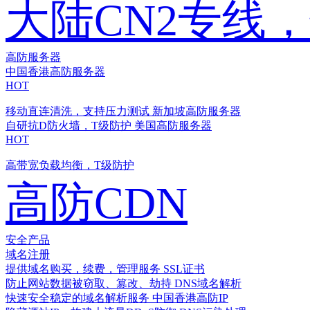
大陆CN2专线
高防服务器
中国香港高防服务器
HOT
移动直连清洗，支持压力测试
新加坡高防服务器
自研抗D防火墙，T级防护
美国高防服务器
HOT
高带宽负载均衡，T级防护
高防CDN
安全产品
域名注册
提供域名购买，续费，管理服务
SSL证书
防止网站数据被窃取、篡改、劫持
DNS域名解析
快速安全稳定的域名解析服务
中国香港高防IP