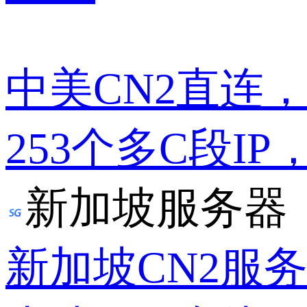
中美CN2直连
253个多C段IP
新加坡服务器
新加坡CN2服