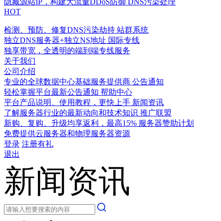
隐藏源站IP，构建大流量DDoS防御
DNS污染处理
HOT
检测、预防、修复DNS污染劫持
站群系统
独立DNS服务器+独立NS地址
国际专线
独享带宽，全透明的端到端专线服务
关于我们
公司介绍
专业的全球数据中心基础服务提供商
公告通知
轻松掌握平台最新公告通知
帮助中心
平台产品说明、使用教程，更快上手
新闻资讯
了解服务器行业的最新动向和技术知识
推广联盟
新购、复购、升级均享返利，最高15%
服务器赞助计划
免费提供云服务器和物理服务器资源
登录
注册有礼
退出
新闻资讯