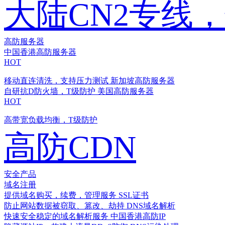
大陆CN2专线
高防服务器
中国香港高防服务器
HOT
移动直连清洗，支持压力测试
新加坡高防服务器
自研抗D防火墙，T级防护
美国高防服务器
HOT
高带宽负载均衡，T级防护
高防CDN
安全产品
域名注册
提供域名购买，续费，管理服务
SSL证书
防止网站数据被窃取、篡改、劫持
DNS域名解析
快速安全稳定的域名解析服务
中国香港高防IP