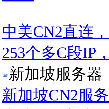
中美CN2直连
253个多C段IP
新加坡服务器
新加坡CN2服