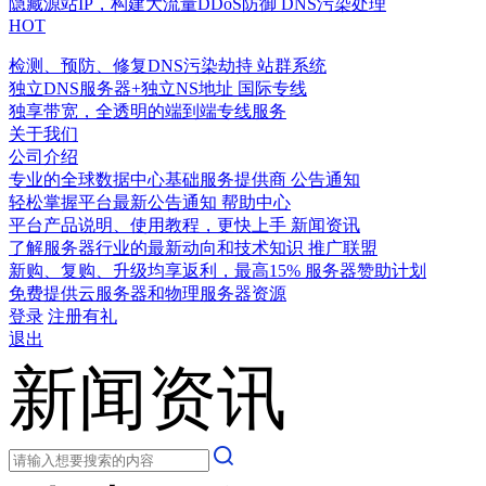
隐藏源站IP，构建大流量DDoS防御
DNS污染处理
HOT
检测、预防、修复DNS污染劫持
站群系统
独立DNS服务器+独立NS地址
国际专线
独享带宽，全透明的端到端专线服务
关于我们
公司介绍
专业的全球数据中心基础服务提供商
公告通知
轻松掌握平台最新公告通知
帮助中心
平台产品说明、使用教程，更快上手
新闻资讯
了解服务器行业的最新动向和技术知识
推广联盟
新购、复购、升级均享返利，最高15%
服务器赞助计划
免费提供云服务器和物理服务器资源
登录
注册有礼
退出
新闻资讯