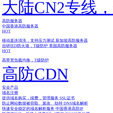
大陆CN2专线
高防服务器
中国香港高防服务器
HOT
移动直连清洗，支持压力测试
新加坡高防服务器
自研抗D防火墙，T级防护
美国高防服务器
HOT
高带宽负载均衡，T级防护
高防CDN
安全产品
域名注册
提供域名购买，续费，管理服务
SSL证书
防止网站数据被窃取、篡改、劫持
DNS域名解析
快速安全稳定的域名解析服务
中国香港高防IP