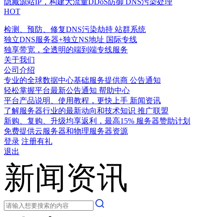
隐藏源站IP，构建大流量DDoS防御
DNS污染处理
HOT
检测、预防、修复DNS污染劫持
站群系统
独立DNS服务器+独立NS地址
国际专线
独享带宽，全透明的端到端专线服务
关于我们
公司介绍
专业的全球数据中心基础服务提供商
公告通知
轻松掌握平台最新公告通知
帮助中心
平台产品说明、使用教程，更快上手
新闻资讯
了解服务器行业的最新动向和技术知识
推广联盟
新购、复购、升级均享返利，最高15%
服务器赞助计划
免费提供云服务器和物理服务器资源
登录
注册有礼
退出
新闻资讯