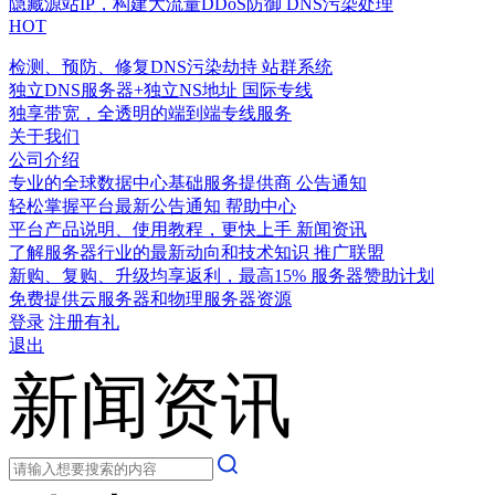
隐藏源站IP，构建大流量DDoS防御
DNS污染处理
HOT
检测、预防、修复DNS污染劫持
站群系统
独立DNS服务器+独立NS地址
国际专线
独享带宽，全透明的端到端专线服务
关于我们
公司介绍
专业的全球数据中心基础服务提供商
公告通知
轻松掌握平台最新公告通知
帮助中心
平台产品说明、使用教程，更快上手
新闻资讯
了解服务器行业的最新动向和技术知识
推广联盟
新购、复购、升级均享返利，最高15%
服务器赞助计划
免费提供云服务器和物理服务器资源
登录
注册有礼
退出
新闻资讯