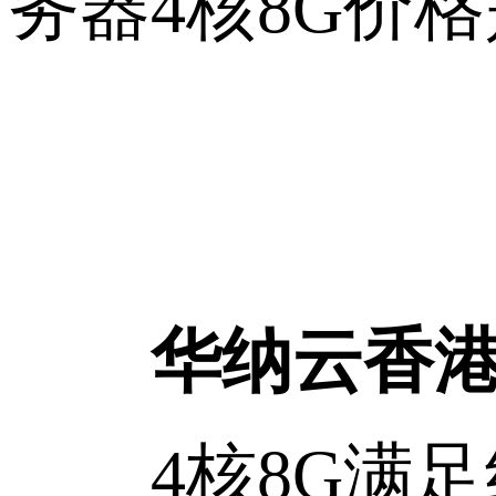
务器4核8G价
华纳云香港
4核8G满足