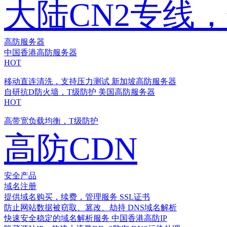
大陆CN2专线
高防服务器
中国香港高防服务器
HOT
移动直连清洗，支持压力测试
新加坡高防服务器
自研抗D防火墙，T级防护
美国高防服务器
HOT
高带宽负载均衡，T级防护
高防CDN
安全产品
域名注册
提供域名购买，续费，管理服务
SSL证书
防止网站数据被窃取、篡改、劫持
DNS域名解析
快速安全稳定的域名解析服务
中国香港高防IP