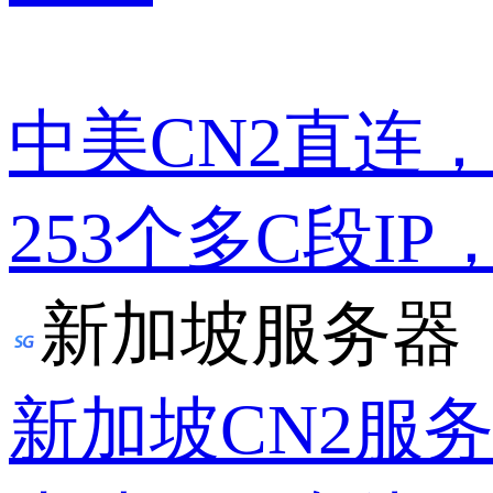
中美CN2直连
253个多C段IP
新加坡服务器
新加坡CN2服