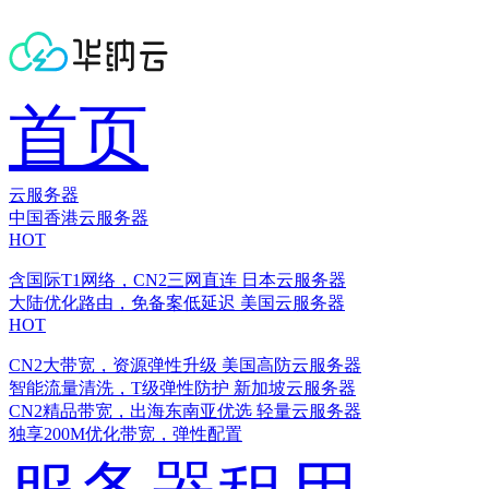
首页
云服务器
中国香港云服务器
HOT
含国际T1网络，CN2三网直连
日本云服务器
大陆优化路由，免备案低延迟
美国云服务器
HOT
CN2大带宽，资源弹性升级
美国高防云服务器
智能流量清洗，T级弹性防护
新加坡云服务器
CN2精品带宽，出海东南亚优选
轻量云服务器
独享200M优化带宽，弹性配置