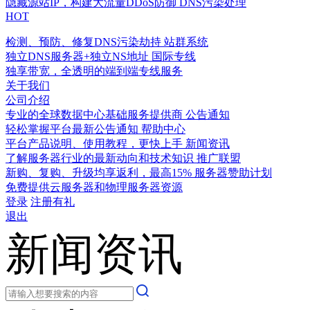
隐藏源站IP，构建大流量DDoS防御
DNS污染处理
HOT
检测、预防、修复DNS污染劫持
站群系统
独立DNS服务器+独立NS地址
国际专线
独享带宽，全透明的端到端专线服务
关于我们
公司介绍
专业的全球数据中心基础服务提供商
公告通知
轻松掌握平台最新公告通知
帮助中心
平台产品说明、使用教程，更快上手
新闻资讯
了解服务器行业的最新动向和技术知识
推广联盟
新购、复购、升级均享返利，最高15%
服务器赞助计划
免费提供云服务器和物理服务器资源
登录
注册有礼
退出
新闻资讯