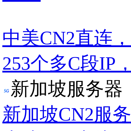
中美CN2直连
253个多C段IP
新加坡服务器
新加坡CN2服