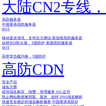
大陆CN2专线
高防服务器
中国香港高防服务器
HOT
移动直连清洗，支持压力测试
新加坡高防服务器
自研抗D防火墙，T级防护
美国高防服务器
HOT
高带宽负载均衡，T级防护
高防CDN
安全产品
域名注册
提供域名购买，续费，管理服务
SSL证书
防止网站数据被窃取、篡改、劫持
DNS域名解析
快速安全稳定的域名解析服务
中国香港高防IP