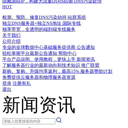
隐藏源站IP，构建大流量DDoS防御
DNS污染处理
HOT
检测、预防、修复DNS污染劫持
站群系统
独立DNS服务器+独立NS地址
国际专线
独享带宽，全透明的端到端专线服务
关于我们
公司介绍
专业的全球数据中心基础服务提供商
公告通知
轻松掌握平台最新公告通知
帮助中心
平台产品说明、使用教程，更快上手
新闻资讯
了解服务器行业的最新动向和技术知识
推广联盟
新购、复购、升级均享返利，最高15%
服务器赞助计划
免费提供云服务器和物理服务器资源
登录
注册有礼
退出
新闻资讯