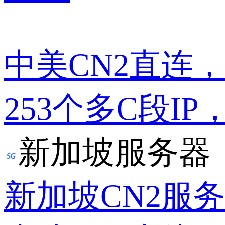
中美CN2直连
253个多C段IP
新加坡服务器
新加坡CN2服