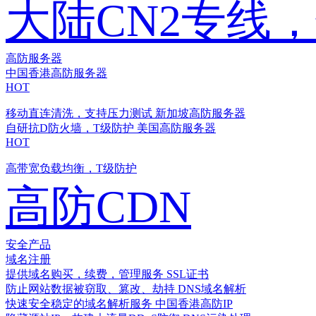
大陆CN2专线
高防服务器
中国香港高防服务器
HOT
移动直连清洗，支持压力测试
新加坡高防服务器
自研抗D防火墙，T级防护
美国高防服务器
HOT
高带宽负载均衡，T级防护
高防CDN
安全产品
域名注册
提供域名购买，续费，管理服务
SSL证书
防止网站数据被窃取、篡改、劫持
DNS域名解析
快速安全稳定的域名解析服务
中国香港高防IP