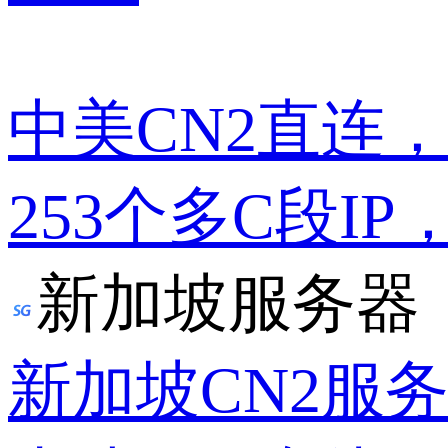
中美CN2直连
253个多C段IP
新加坡服务器
新加坡CN2服