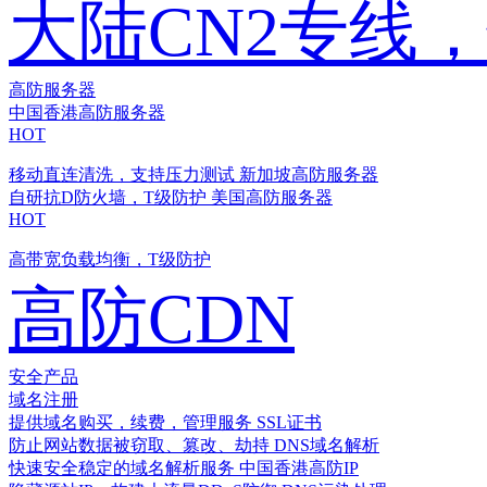
大陆CN2专线
高防服务器
中国香港高防服务器
HOT
移动直连清洗，支持压力测试
新加坡高防服务器
自研抗D防火墙，T级防护
美国高防服务器
HOT
高带宽负载均衡，T级防护
高防CDN
安全产品
域名注册
提供域名购买，续费，管理服务
SSL证书
防止网站数据被窃取、篡改、劫持
DNS域名解析
快速安全稳定的域名解析服务
中国香港高防IP