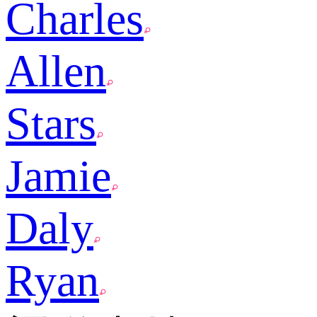
Charles
Allen
Stars
Jamie
Daly
Ryan