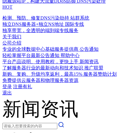
隐藏源站IP，构建大流量DDoS防御
DNS污染处理
HOT
检测、预防、修复DNS污染劫持
站群系统
独立DNS服务器+独立NS地址
国际专线
独享带宽，全透明的端到端专线服务
关于我们
公司介绍
专业的全球数据中心基础服务提供商
公告通知
轻松掌握平台最新公告通知
帮助中心
平台产品说明、使用教程，更快上手
新闻资讯
了解服务器行业的最新动向和技术知识
推广联盟
新购、复购、升级均享返利，最高15%
服务器赞助计划
免费提供云服务器和物理服务器资源
登录
注册有礼
退出
新闻资讯