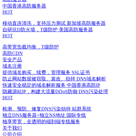
中国香港高防服务器
HOT
移动直连清洗，支持压力测试
新加坡高防服务器
自研抗D防火墙，T级防护
美国高防服务器
HOT
高带宽负载均衡，T级防护
高防CDN
安全产品
域名注册
提供域名购买，续费，管理服务
SSL证书
防止网站数据被窃取、篡改、劫持
DNS域名解析
快速安全稳定的域名解析服务
中国香港高防IP
隐藏源站IP，构建大流量DDoS防御
DNS污染处理
HOT
检测、预防、修复DNS污染劫持
站群系统
独立DNS服务器+独立NS地址
国际专线
独享带宽，全透明的端到端专线服务
关于我们
公司介绍