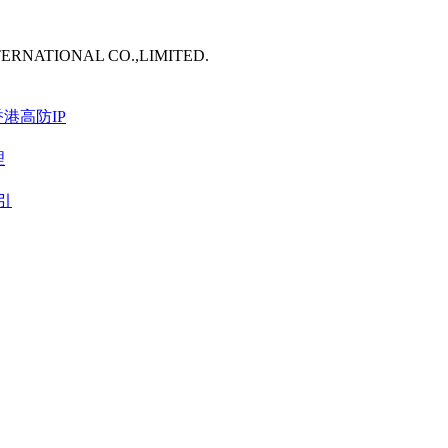
TERNATIONAL CO.,LIMITED.
港高防IP
理
引