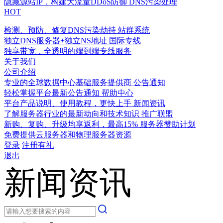
隐藏源站IP，构建大流量DDoS防御
DNS污染处理
HOT
检测、预防、修复DNS污染劫持
站群系统
独立DNS服务器+独立NS地址
国际专线
独享带宽，全透明的端到端专线服务
关于我们
公司介绍
专业的全球数据中心基础服务提供商
公告通知
轻松掌握平台最新公告通知
帮助中心
平台产品说明、使用教程，更快上手
新闻资讯
了解服务器行业的最新动向和技术知识
推广联盟
新购、复购、升级均享返利，最高15%
服务器赞助计划
免费提供云服务器和物理服务器资源
登录
注册有礼
退出
新闻资讯