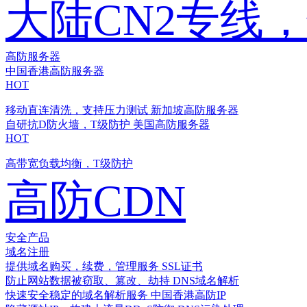
大陆CN2专线
高防服务器
中国香港高防服务器
HOT
移动直连清洗，支持压力测试
新加坡高防服务器
自研抗D防火墙，T级防护
美国高防服务器
HOT
高带宽负载均衡，T级防护
高防CDN
安全产品
域名注册
提供域名购买，续费，管理服务
SSL证书
防止网站数据被窃取、篡改、劫持
DNS域名解析
快速安全稳定的域名解析服务
中国香港高防IP