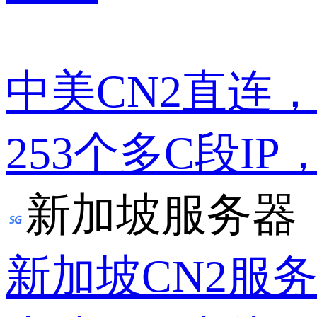
中美CN2直连
253个多C段IP
新加坡服务器
新加坡CN2服