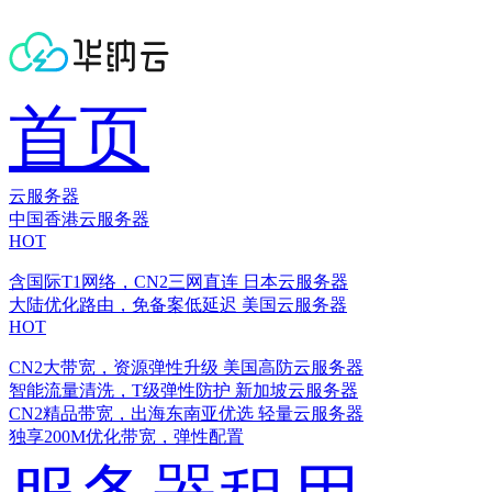
首页
云服务器
中国香港云服务器
HOT
含国际T1网络，CN2三网直连
日本云服务器
大陆优化路由，免备案低延迟
美国云服务器
HOT
CN2大带宽，资源弹性升级
美国高防云服务器
智能流量清洗，T级弹性防护
新加坡云服务器
CN2精品带宽，出海东南亚优选
轻量云服务器
独享200M优化带宽，弹性配置