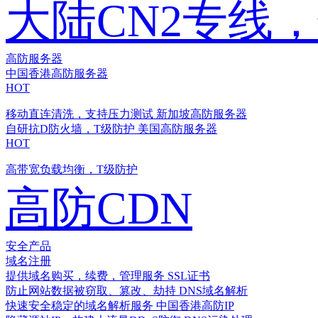
大陆CN2专线
高防服务器
中国香港高防服务器
HOT
移动直连清洗，支持压力测试
新加坡高防服务器
自研抗D防火墙，T级防护
美国高防服务器
HOT
高带宽负载均衡，T级防护
高防CDN
安全产品
域名注册
提供域名购买，续费，管理服务
SSL证书
防止网站数据被窃取、篡改、劫持
DNS域名解析
快速安全稳定的域名解析服务
中国香港高防IP