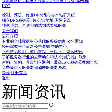
隐藏源站IP，构建大流量DDoS防御
DNS污染处理
HOT
检测、预防、修复DNS污染劫持
站群系统
独立DNS服务器+独立NS地址
国际专线
独享带宽，全透明的端到端专线服务
关于我们
公司介绍
专业的全球数据中心基础服务提供商
公告通知
轻松掌握平台最新公告通知
帮助中心
平台产品说明、使用教程，更快上手
新闻资讯
了解服务器行业的最新动向和技术知识
推广联盟
新购、复购、升级均享返利，最高15%
服务器赞助计划
免费提供云服务器和物理服务器资源
登录
注册有礼
退出
新闻资讯