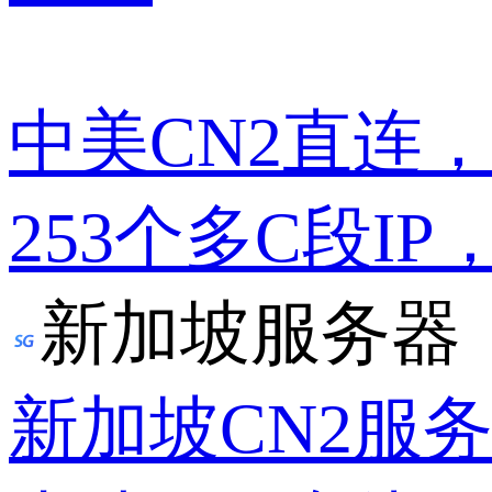
中美CN2直连
253个多C段IP
新加坡服务器
新加坡CN2服