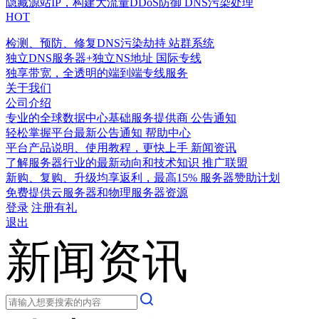
隐藏源站IP，构建大流量DDoS防御
DNS污染处理
HOT
检测、预防、修复DNS污染劫持
站群系统
独立DNS服务器+独立NS地址
国际专线
独享带宽，全透明的端到端专线服务
关于我们
公司介绍
专业的全球数据中心基础服务提供商
公告通知
轻松掌握平台最新公告通知
帮助中心
平台产品说明、使用教程，更快上手
新闻资讯
了解服务器行业的最新动向和技术知识
推广联盟
新购、复购、升级均享返利，最高15%
服务器赞助计划
免费提供云服务器和物理服务器资源
登录
注册有礼
退出
新闻资讯