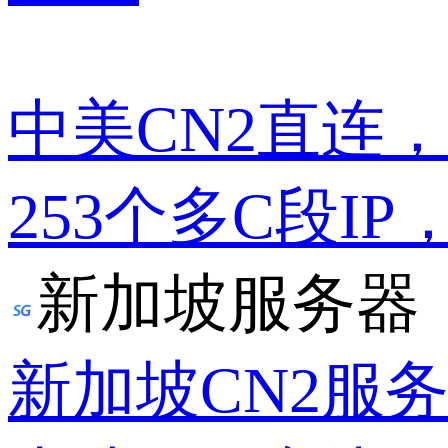
中美CN2直连
253个多C段IP
新加坡服务器
新加坡CN2服