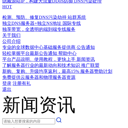
隐藏源站IP，构建大流量DDoS防御
DNS污染处理
HOT
检测、预防、修复DNS污染劫持
站群系统
独立DNS服务器+独立NS地址
国际专线
独享带宽，全透明的端到端专线服务
关于我们
公司介绍
专业的全球数据中心基础服务提供商
公告通知
轻松掌握平台最新公告通知
帮助中心
平台产品说明、使用教程，更快上手
新闻资讯
了解服务器行业的最新动向和技术知识
推广联盟
新购、复购、升级均享返利，最高15%
服务器赞助计划
免费提供云服务器和物理服务器资源
登录
注册有礼
退出
新闻资讯