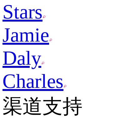
Stars
Jamie
Daly
Charles
渠道支持