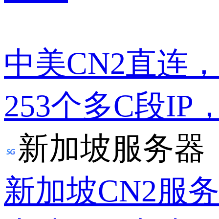
中美CN2直连
253个多C段IP
新加坡服务器
新加坡CN2服