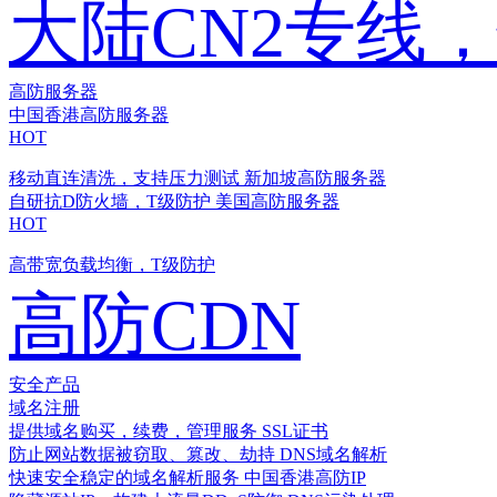
大陆CN2专线
高防服务器
中国香港高防服务器
HOT
移动直连清洗，支持压力测试
新加坡高防服务器
自研抗D防火墙，T级防护
美国高防服务器
HOT
高带宽负载均衡，T级防护
高防CDN
安全产品
域名注册
提供域名购买，续费，管理服务
SSL证书
防止网站数据被窃取、篡改、劫持
DNS域名解析
快速安全稳定的域名解析服务
中国香港高防IP