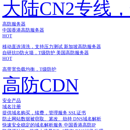
大陆CN2专线
高防服务器
中国香港高防服务器
HOT
移动直连清洗，支持压力测试
新加坡高防服务器
自研抗D防火墙，T级防护
美国高防服务器
HOT
高带宽负载均衡，T级防护
高防CDN
安全产品
域名注册
提供域名购买，续费，管理服务
SSL证书
防止网站数据被窃取、篡改、劫持
DNS域名解析
快速安全稳定的域名解析服务
中国香港高防IP