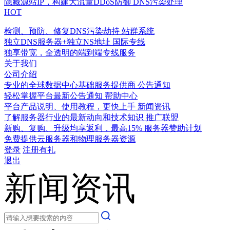
隐藏源站IP，构建大流量DDoS防御
DNS污染处理
HOT
检测、预防、修复DNS污染劫持
站群系统
独立DNS服务器+独立NS地址
国际专线
独享带宽，全透明的端到端专线服务
关于我们
公司介绍
专业的全球数据中心基础服务提供商
公告通知
轻松掌握平台最新公告通知
帮助中心
平台产品说明、使用教程，更快上手
新闻资讯
了解服务器行业的最新动向和技术知识
推广联盟
新购、复购、升级均享返利，最高15%
服务器赞助计划
免费提供云服务器和物理服务器资源
登录
注册有礼
退出
新闻资讯